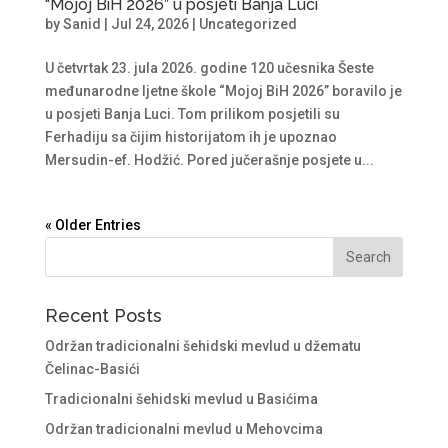
“Mojoj BiH 2026” u posjeti Banja Luci
by
Sanid
|
Jul 24, 2026
|
Uncategorized
U četvrtak 23. jula 2026. godine 120 učesnika Šeste
međunarodne ljetne škole “Mojoj BiH 2026” boravilo je
u posjeti Banja Luci. Tom prilikom posjetili su
Ferhadiju sa čijim historijatom ih je upoznao
Mersudin-ef. Hodžić. Pored jučerašnje posjete u...
« Older Entries
Recent Posts
Održan tradicionalni šehidski mevlud u džematu
Čelinac-Basići
Tradicionalni šehidski mevlud u Basićima
Održan tradicionalni mevlud u Mehovcima