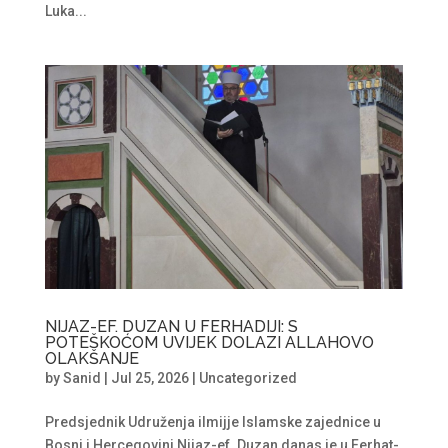
Luka...
NIJAZ-EF. DUZAN U FERHADIJI: S
POTEŠKOĆOM UVIJEK DOLAZI ALLAHOVO
OLAKŠANJE
by
Sanid
|
Jul 25, 2026
|
Uncategorized
Predsjednik Udruženja ilmijje Islamske zajednice u
Bosni i Hercegovini Nijaz-ef. Duzan danas je u Ferhat-