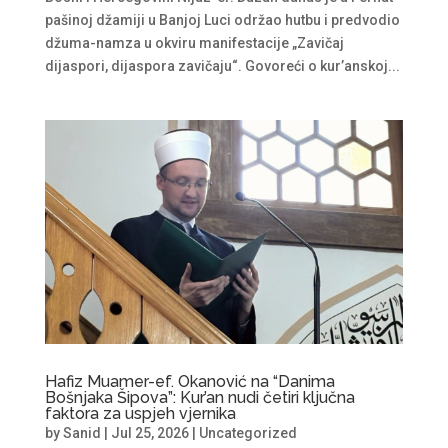
pašinoj džamiji u Banjoj Luci održao hutbu i predvodio
džuma-namza u okviru manifestacije „Zavičaj
dijaspori, dijaspora zavičaju“. Govoreći o kur’anskoj...
Hafiz Muamer-ef. Okanović na “Danima
Bošnjaka Šipova”: Kur’an nudi četiri ključna
faktora za uspjeh vjernika
by
Sanid
|
Jul 25, 2026
|
Uncategorized