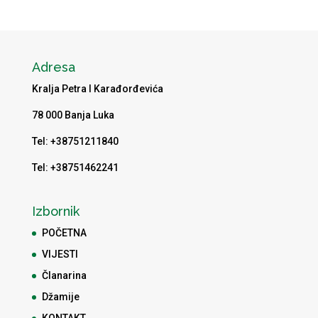
Adresa
Kralja Petra I Karađorđevića
78 000 Banja Luka
Tel: +38751211840
Tel: +38751462241
Izbornik
POČETNA
VIJESTI
Članarina
Džamije