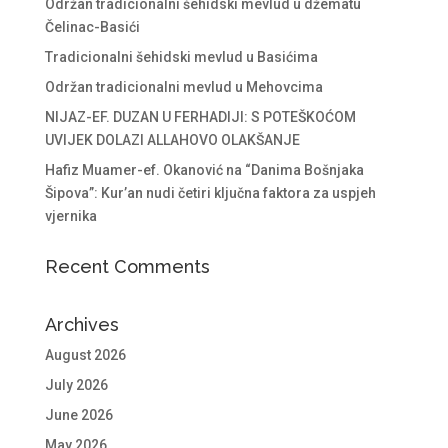
Održan tradicionalni šehidski mevlud u džematu
Čelinac-Basići
Tradicionalni šehidski mevlud u Basićima
Održan tradicionalni mevlud u Mehovcima
NIJAZ-EF. DUZAN U FERHADIJI: S POTEŠKOĆOM
UVIJEK DOLAZI ALLAHOVO OLAKŠANJE
Hafiz Muamer-ef. Okanović na “Danima Bošnjaka
Šipova”: Kur’an nudi četiri ključna faktora za uspjeh
vjernika
Recent Comments
Archives
August 2026
July 2026
June 2026
May 2026