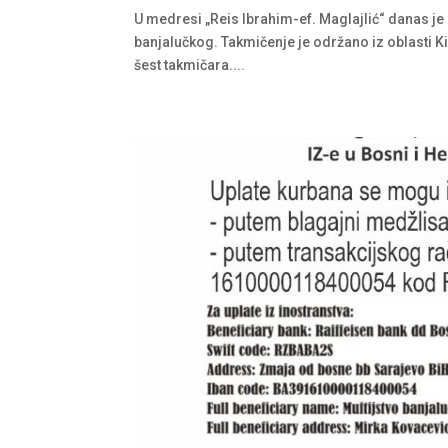
U medresi „Reis Ibrahim-ef. Maglajlić“ danas j
banjalučkog. Takmičenje je održano iz oblasti Kiraet
šest takmičara....