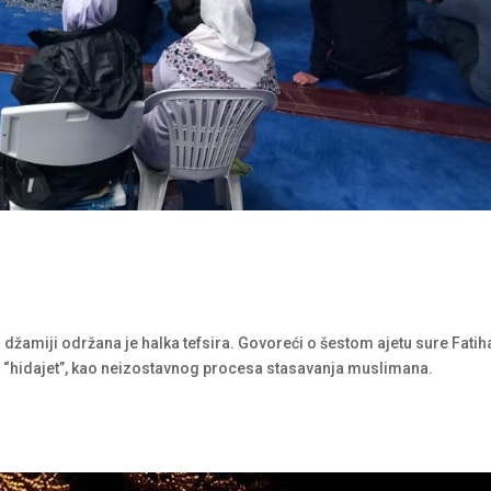
 džamiji održana je halka tefsira. Govoreći o šestom ajetu sure Fatih
eči “hidajet”, kao neizostavnog procesa stasavanja muslimana.