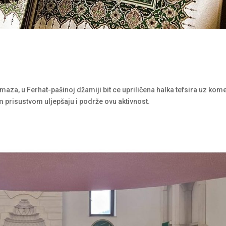
za, u Ferhat-pašinoj džamiji bit ce upriličena halka tefsira uz kom
 prisustvom uljepšaju i podrže ovu aktivnost.