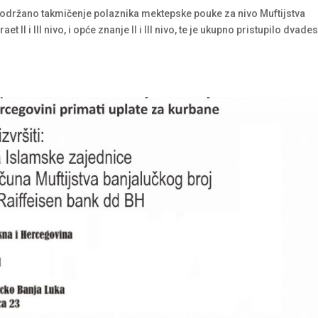
e održano takmičenje polaznika mektepske pouke za nivo Muftijstva
 II i III nivo, i opće znanje II i III nivo, te je ukupno pristupilo dvades