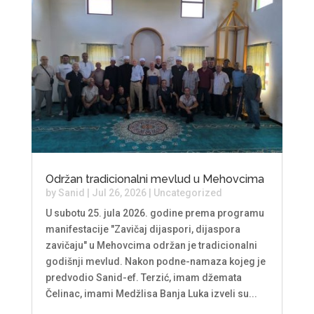
Održan tradicionalni mevlud u Mehovcima
by
Sanid
|
Jul 26, 2026
|
Uncategorized
U subotu 25. jula 2026. godine prema programu
manifestacije "Zavičaj dijaspori, dijaspora
zavičaju" u Mehovcima održan je tradicionalni
godišnji mevlud. Nakon podne-namaza kojeg je
predvodio Sanid-ef. Terzić, imam džemata
Čelinac, imami Medžlisa Banja Luka izveli su...