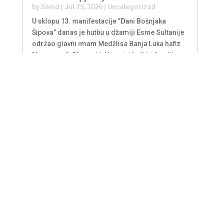
by
Sanid
|
Jul 25, 2026
|
Uncategorized
U sklopu 13. manifestacije “Dani Bošnjaka
Šipova” danas je hutbu u džamiji Esme Sultanije
održao glavni imam Medžlisa Banja Luka hafiz
Muamer-ef. Okanović. U svojoj hutbi, efendija
Okanović se fokusirao na važnost kontinuirane
vezanosti vjernika za Kur'an, s posebnim...