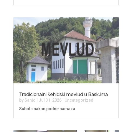
Tradicionalni šehidski mevlud u Basićima
by
Sanid
|
Jul 31, 2026
|
Uncategorized
Subota nakon podne namaza