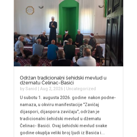
Održan tradicionalni šehidski mevlud u
džematu Čelinac-Basići
by
Sanid
|
Aug 2, 2026
|
Uncategorized
U subotu 1. augusta 2026. godine nakon podne-
namaza, u okviru manifestacije "Zavičaj
dijaspori, dijaspora zavičaju", održan je
tradicionalni šehidski mevlud u džematu
Čelinac- Basići. Ovaj šehidski mevlud svake
godine okuplja veliki broj ljudi iz Basića i...