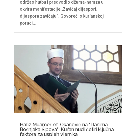
održao hutbu i predvodio džuma-namza u
okviru manifestacije „Zavičaj dijaspori,
dijaspora zavičaju“. Govoreći o kur'anskoj
poruci...
Hafiz Muamer-ef. Okanović na “Danima
Bošnjaka Šipova”: Kur’an nudi četiri ključna
faktora za uspjeh vjernika