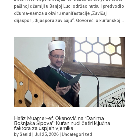
pašinoj džamiji u Banjoj Luci održao hutbu i predvodio
džuma-namza u okviru manifestacije „Zavičaj
dijaspori, dijaspora zavičaju“. Govoreći o kur’anskoj...
Hafiz Muamer-ef. Okanović na “Danima
Bošnjaka Šipova”: Kur’an nudi četiri ključna
faktora za uspjeh vjernika
by
Sanid
|
Jul 25, 2026
|
Uncategorized