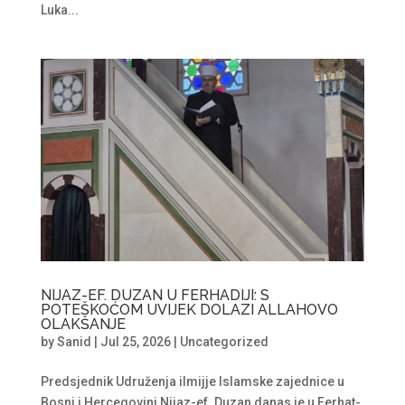
Luka...
NIJAZ-EF. DUZAN U FERHADIJI: S
POTEŠKOĆOM UVIJEK DOLAZI ALLAHOVO
OLAKŠANJE
by
Sanid
|
Jul 25, 2026
|
Uncategorized
Predsjednik Udruženja ilmijje Islamske zajednice u
Bosni i Hercegovini Nijaz-ef. Duzan danas je u Ferhat-