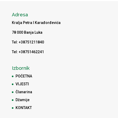
Adresa
Kralja Petra I Karađorđevića
78 000 Banja Luka
Tel: +38751211840
Tel: +38751462241
Izbornik
POČETNA
VIJESTI
Članarina
Džamije
KONTAKT