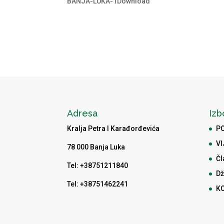
BANJA-LUKA-1Download
Adresa
Izb
Kralja Petra I Karađorđevića
P
VI
78 000 Banja Luka
Čl
Tel: +38751211840
Dž
Tel: +38751462241
K