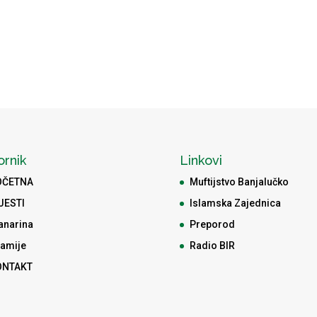
ornik
Linkovi
OČETNA
Muftijstvo Banjalučko
JESTI
Islamska Zajednica
anarina
Preporod
amije
Radio BIR
ONTAKT