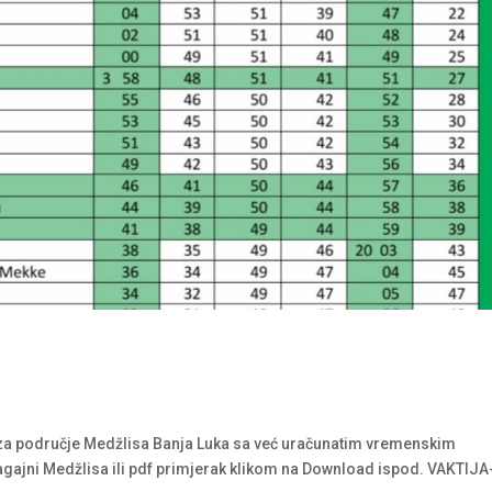
ju za područje Medžlisa Banja Luka sa već uračunatim vremenskim
agajni Medžlisa ili pdf primjerak klikom na Download ispod. VAKTIJA