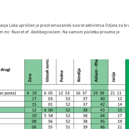
nja Luka upriličen je predramazanski susret aktivistica Odjela za bra
im mr. Nusret ef. Abdibegovićem. Na samom početku prisutne je