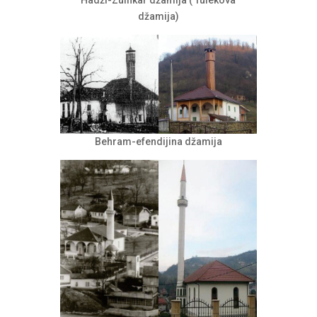
Hadži-Zulfikar džamija ( Tulekova
džamija)
Behram-efendijina džamija