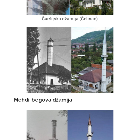
Čaršijska džamija (Čelinac)
Mehdi-begova džamija