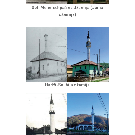
Sofi Mehmed-pašina džamija (Jama
džamija)
Hadži-Salihija džamija