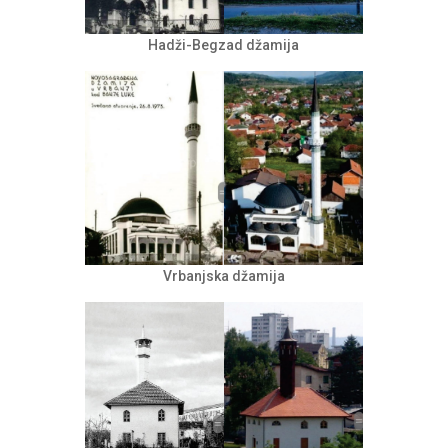
Hadži-Begzad džamija
Vrbanjska džamija