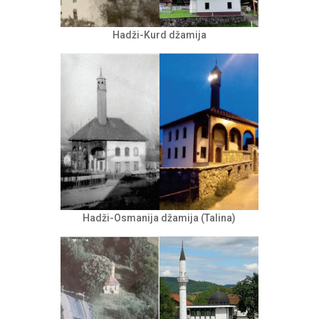
Hadži-Kurd džamija
Hadži-Osmanija džamija (Talina)