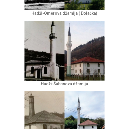
Hadži-Omerova džamija ( Dolačka)
Hadži-Šabanova džamija