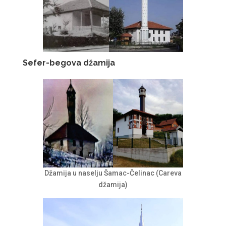
Sefer-begova džamija
Džamija u naselju Šamac-Čelinac (Careva
džamija)