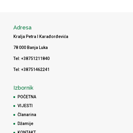
Adresa
Kralja Petra I Karađorđevića
78 000 Banja Luka
Tel: +38751211840
Tel: +38751462241
Izbornik
POČETNA
VIJESTI
Članarina
Džamije
KONTAKT