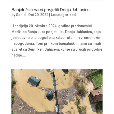
Banjalučki imami posjetili Donju Jablanicu
by
Sanid
|
Oct 20, 2024
|
Uncategorized
U nedjelju 20. oktobra 2024. godine predstavnici
Medžlisa Banja Luka posjetili su Donju Jablanicu, koja
je nedavno bila pogođena katastrofalnim vremenskim
nepogodama. Tom prilikom banjalučki imami su imali
susret sa Semir-ef. Jahićem, kome su uručili prigodne
hedije....