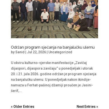
Održan program sjećanja na banjalučku ulemu
by
Sanid
|
Jul 22, 2026
|
Uncategorized
U okviru kulturno-vjerske manifestacije „Zavičaj
dijaspori, dijaspora zavičaju“ u ponedjeljak i utorak
20. i 21. jula 2026. godine održan je program sjećanja
na banjalučku ulemu. U ponedjeljak nakon ikindije-
namaza u Ferhat-pašinoj džamiji proučen je Jasini-
šerif,...
« Older Entries
Next Entries »