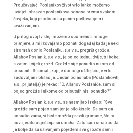
Proučavajući Poslanikov život vrlo lahko možemo
uvidjeti obrazac poslanikova odnosa prema svakom
čovjeku, koji je odisao sa punim poštovanjem i
uvažavanjem.
U prilog ovoj tvrdnji možemo spomenuti mnoge
primjere, a mi izdvajamo poznati događaj kada je neki
siromah donio Poslaniku, s.a.v.s., pregršt grožđa.
Allahov Poslanik, s.a.v.s., je pojeo jednu, dvije, tri bobe,
a zatim i cijeli grozd. Grožđe nije ponudio nikom od
prisutnih. Siromah, koji je donio grožđe, bio je vrlo
zadovoljan i otišao je. Jedan od ashaba (Poslanikovih,
a.s., prijatelja) je rekao: “O, Allahov Poslaniče, sam si
pojeo grožđe i nikome od prisutnih nisi ponudio?”
Allahov Poslanik, s.a.v.s., se nasmijao i rekao: “Sve
grožđe sam pojeo sam jer je bilo kiselo. Da sam ga
ponudio vama, vi biste možda pravili grimase, što bi
povrijedilo osjećanja siromaha. Zato sam smatrao da
je bolje da sa uživanjem pojedem sve grožđe sam i