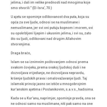
jelima, i dali im velike prednosti nad mnogima koje
smo stvorili.” (El-Isra’, 70.)
U ajetu se spominje odlikovanost dva puta, koja su
opća za sve ljude, odnosi se na muslimane i
nemuslimane, jer svi oni putuju kopnom i morem, svi
su opskrbljeni lijepim i ukusnim jelima, i svi su, zato
što su ljudi, odlikovani nad drugim Allahovim
stvorenjima.
Draga braćo,
Islam se sa iznimnim poštovanjem odnosi prema
svakom čovjeku, prema svakoj ljudskoj duši i ne
dozvoljava vrijeđanje, ne dozvoljava nepravdu,
kršenje ljudskih prava i omalovažavanje ljudi. Taj
islamski princip jasno se ističe u mnogobrojnim
kur’anskim ajetima i Poslanikovim, s.a.v.s., hadisima.
Kada se u Kur’anu, naprimjer, spominje pravda, ona se
ne odnosi samo na muslimane, niti pak samo na one