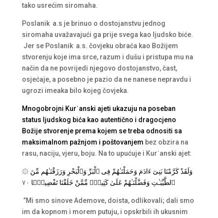
tako usrećim siromaha.
Poslanik a.s je brinuo o dostojanstvu jednog
siromaha uvažavajući ga prije svega kao ljudsko biće.
Jer se Poslanik a.s. čovjeku obraća kao Božijem
stvorenju koje ima srce, razum i dušu i pristupa mu na
način da ne povrijedi njegovo dostojanstvo, čast,
osjećaje, a posebno je pazio da ne nanese nepravdu i
ugrozi imeaka bilo kojeg čovjeka.
Mnogobrojni Kur᾿anski ajeti ukazuju na poseban
status ljudskog bića kao autentično i dragocjeno
Božije stvorenje prema kojem se treba odnositi sa
maksimalnom pažnjom i poštovanjem
bez obzira na
rasu, naciju, vjeru, boju. Na to upućuje i Kur᾿anski ajet:
۞
وَلَقَدْ كَرَّمْنَا بَنِىٓ ءَادَمَ وَحَمَلْنَـٰهُمْ فِى ٱلْبَرِّ وَٱلْبَحْرِ وَرَزَقْنَـٰهُم مِّنَ
٧٠
ٱلطَّيِّبَـٰتِ وَفَضَّلْنَـٰهُمْ عَلَىٰ كَثِيرٍۢ مِّمَّنْ خَلَقْنَا تَفْضِيلًۭا
”Mi smo sinove Ademove, doista, odlikovali; dali smo
im da kopnom i morem putuju, i opskrbili ih ukusnim