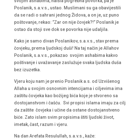
svojim ashabima, naišla pogrebna povorka, pa je
Poslanik, s.a.v.s., ustao. Muslimani su ga obavijestili
da se radi o sahrani jednog Židova, a on je, uz puno
poštovanje, rekao: ”Zar on nije čovjek?!” Poslanik je
ostao da stoji sve dok se povorka nije udaljila.
Kako je samo divan Poslanikov, s.a.v.s., stav prema
čovjeku, prema ljudskoj duši! Na taj način je Allahov
Poslanik, s.a.v.s., pokazao svojim ashabima kakvo
poštivanje i uvažavanje zaslužuje svaka ljudska duša
bez izuzetka.
Vjeru koju nam je prenio Poslanik a.s. od Uzvišenog
Allaha u svojim osnovnim intencijama i ciljevima ima
zaštitu čovjeka kao božijeg bića koje je stvoreno sa
dostojanstvom i čašću. Svi propisi islama imaju za cilj
da zaštite čovjeka i učine da ostane dostojanstveno
biće. Zato islam svim propisima štiti ljudski život,
imetak, čast, razum i vjeru.
Na dan Arefata Resulullah, s.a.v.s., kaže: