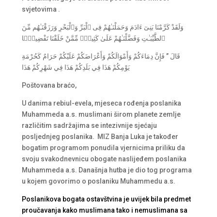
svjetovima .
وَلَقَدْ كَرَّمْنَا بَنِىٓ ءَادَمَ وَحَمَلْنَـٰهُمْ فِى ٱلْبَرِّ وَٱلْبَحْرِ وَرَزَقْنَـٰهُم مِّنَ
ٱلطَّيِّبَـٰتِ وَفَضَّلْنَـٰهُمْ عَلَىٰ كَثِيرٍۢ مِّمَّنْ خَلَقْنَا تَفْضِيلًۭا
قَالَ ‏”‏ فَإِنَّ دِمَاءَكُمْ وَأَمْوَالَكُمْ وَأَعْرَاضَكُمْ عَلَيْكُمْ حَرَامٌ كَحُرْمَةِ
يَوْمِكُمْ هَذَا فِي بَلَدِكُمْ هَذَا فِي شَهْرِكُمْ هَذَا
Poštovana braćo,
U danima rebiul-evela, mjeseca rođenja poslanika
Muhammeda a.s. muslimani širom planete zemlje
različitim sadržajima se intezivnije sjećaju
posljednjeg poslanika. MIZ Banja Luka je također
bogatim programom ponudila vjernicima priliku da
svoju svakodnevnicu obogate naslijeđem poslanika
Muhammeda a.s. Današnja hutba je dio tog programa
u kojem govorimo o poslaniku Muhammedu a.s.
Poslanikova bogata ostavštvina je uvijek bila predmet
proučavanja kako muslimana tako i nemuslimana sa