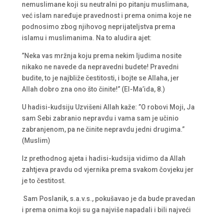
nemuslimane koji su neutralni po pitanju muslimana,
već islam naređuje pravednost i prema onima koje ne
podnosimo zbog njihovog neprijateljstva prema
islamu i muslimanima. Na to aludira ajet:
”Neka vas mržnja koju prema nekim ljudima nosite
nikako ne navede da nepravedni budete! Pravedni
budite, to je najbliže čestitosti, i bojte se Allaha, jer
Allah dobro zna ono što činite!” (El-Ma’ida, 8.)
U hadisi-kudsiju Uzvišeni Allah kaže: ”O robovi Moji, Ja
sam Sebi zabranio nepravdu i vama sam je učinio
zabranjenom, pa ne činite nepravdu jedni drugima.”
(Muslim)
Iz prethodnog ajeta i hadisi-kudsija vidimo da Allah
zahtjeva pravdu od vjernika prema svakom čovjeku jer
je to čestitost.
Sam Poslanik, s.a.v.s., pokušavao je da bude pravedan
i prema onima koji su ga najviše napadali i bili najveći