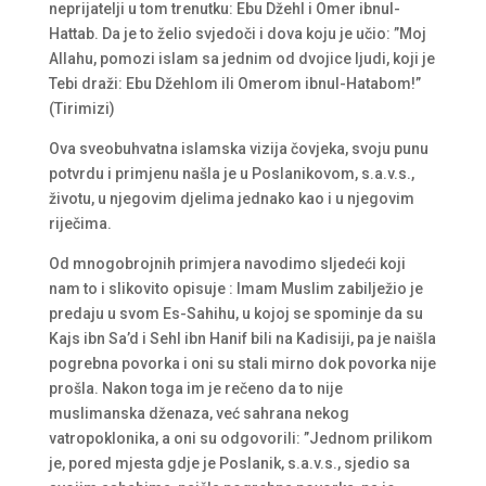
neprijatelji u tom trenutku: Ebu Džehl i Omer ibnul-
Hattab. Da je to želio svjedoči i dova koju je učio: ”Moj
Allahu, pomozi islam sa jednim od dvojice ljudi, koji je
Tebi draži: Ebu Džehlom ili Omerom ibnul-Hatabom!”
(Tirimizi)
Ova sveobuhvatna islamska vizija čovjeka, svoju punu
potvrdu i primjenu našla je u Poslanikovom, s.a.v.s.,
životu, u njegovim djelima jednako kao i u njegovim
riječima.
Od mnogobrojnih primjera navodimo sljedeći koji
nam to i slikovito opisuje : Imam Muslim zabilježio je
predaju u svom Es-Sahihu, u kojoj se spominje da su
Kajs ibn Sa’d i Sehl ibn Hanif bili na Kadisiji, pa je naišla
pogrebna povorka i oni su stali mirno dok povorka nije
prošla. Nakon toga im je rečeno da to nije
muslimanska dženaza, već sahrana nekog
vatropoklonika, a oni su odgovorili: ”Jednom prilikom
je, pored mjesta gdje je Poslanik, s.a.v.s., sjedio sa