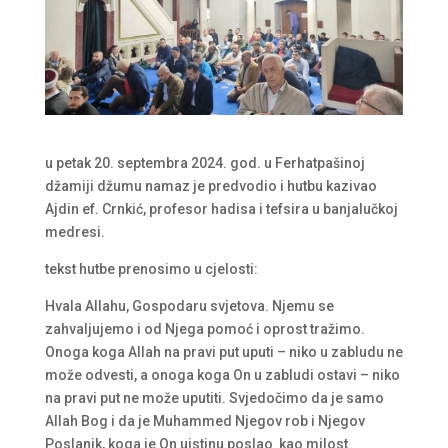
u petak 20. septembra 2024. god. u Ferhatpašinoj
džamiji džumu namaz je predvodio i hutbu kazivao
Ajdin ef. Crnkić, profesor hadisa i tefsira u banjalučkoj
medresi.
tekst hutbe prenosimo u cjelosti:
Hvala Allahu, Gospodaru svjetova. Njemu se
zahvaljujemo i od Njega pomoć i oprost tražimo.
Onoga koga Allah na pravi put uputi – niko u zabludu ne
može odvesti, a onoga koga On u zabludi ostavi – niko
na pravi put ne može uputiti. Svjedočimo da je samo
Allah Bog i da je Muhammed Njegov rob i Njegov
Poslanik, koga je On uistinu poslao kao milost