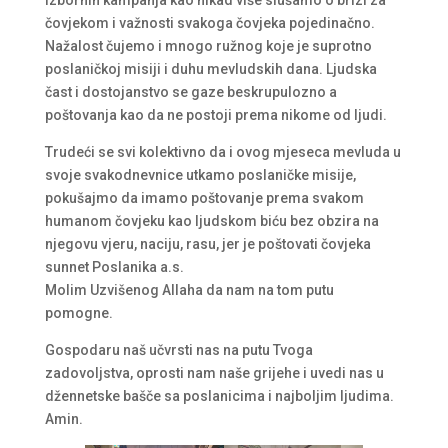
čovjekom i važnosti svakoga čovjeka pojedinačno.
Nažalost čujemo i mnogo ružnog koje je suprotno
poslaničkoj misiji i duhu mevludskih dana. Ljudska
čast i dostojanstvo se gaze beskrupulozno a
poštovanja kao da ne postoji prema nikome od ljudi.
Trudeći se svi kolektivno da i ovog mjeseca mevluda u
svoje svakodnevnice utkamo poslaničke misije,
pokušajmo da imamo poštovanje prema svakom
humanom čovjeku kao ljudskom biću bez obzira na
njegovu vjeru, naciju, rasu, jer je poštovati čovjeka
sunnet Poslanika a.s.
Molim Uzvišenog Allaha da nam na tom putu
pomogne.
Gospodaru naš učvrsti nas na putu Tvoga
zadovoljstva, oprosti nam naše grijehe i uvedi nas u
džennetske bašče sa poslanicima i najboljim ljudima.
Amin.