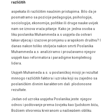
različitih
aspekata ili različitim naučnim pristupima. Bilo da je
posmatramo sa pozicije pedagogije, psihologije,
sociologije, ekonomije, politike ili druge nauke uvijek
nam se iznova vraća pitanje: Kako je jedna osoba u
liku poslanika Muhammeda a.s uspjela da ostvari
takav utjecaj i izazove promjenu u arapskom društvu? I
danas nakon toliko stoljeća nakon smrti Poslanika
Muhammeda a.s analiziramo i proučavamo njegov
uspjeh kao reformatora i paradigme kompletnog
lidera.
Uspjeh Muhameda a.s. u poslaničkoj misiji je rezultat
mnnogo različitih faktora i uzroka koji su zajedno sa
poslaničkim divnim karakterom dali plodonosne
rezultate.
Jedan od uzroka uspjeha Poslanika jeste njegov
odnos i poštovanje prema čovjeku kao ljudskom biću,
Božijem stvorenju kreiranom u najljepšem obliku.