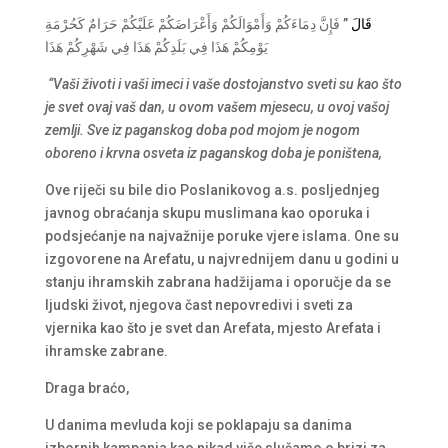
قَالَ
‏”‏ فَإِنَّ دِمَاءَكُمْ وَأَمْوَالَكُمْ وَأَعْرَاضَكُمْ عَلَيْكُمْ حَرَامٌ كَحُرْمَةِ
يَوْمِكُمْ هَذَا فِي بَلَدِكُمْ هَذَا فِي شَهْرِكُمْ هَذَا
“Vaši životi i vaši imeci i vaše dostojanstvo sveti su kao što
je svet ovaj vaš dan, u ovom vašem mjesecu, u ovoj vašoj
zemlji. Sve iz paganskog doba pod mojom je nogom
oboreno i krvna osveta iz paganskog doba je poništena,
Ove riječi su bile dio Poslanikovog a.s. posljednjeg
javnog obraćanja skupu muslimana kao oporuka i
podsjećanje na najvažnije poruke vjere islama. One su
izgovorene na Arefatu, u najvrednijem danu u godini u
stanju ihramskih zabrana hadžijama i oporučje da se
ljudski život, njegova čast nepovredivi i sveti za
vjernika kao što je svet dan Arefata, mjesto Arefata i
ihramske zabrane.
Draga braćo,
U danima mevluda koji se poklapaju sa danima
izbornih kampanja kao nikad više slušamo o brizi za