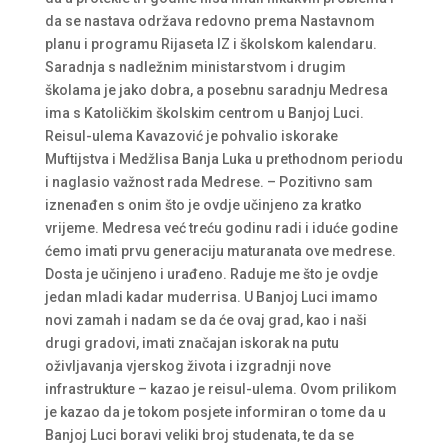
da se nastava održava redovno prema Nastavnom
planu i programu Rijaseta IZ i školskom kalendaru.
Saradnja s nadležnim ministarstvom i drugim
školama je jako dobra, a posebnu saradnju Medresa
ima s Katoličkim školskim centrom u Banjoj Luci.
Reisul-ulema Kavazović je pohvalio iskorake
Muftijstva i Medžlisa Banja Luka u prethodnom periodu
i naglasio važnost rada Medrese. – Pozitivno sam
iznenađen s onim što je ovdje učinjeno za kratko
vrijeme. Medresa već treću godinu radi i iduće godine
ćemo imati prvu generaciju maturanata ove medrese.
Dosta je učinjeno i urađeno. Raduje me što je ovdje
jedan mladi kadar muderrisa. U Banjoj Luci imamo
novi zamah i nadam se da će ovaj grad, kao i naši
drugi gradovi, imati značajan iskorak na putu
oživljavanja vjerskog života i izgradnji nove
infrastrukture – kazao je reisul-ulema. Ovom prilikom
je kazao da je tokom posjete informiran o tome da u
Banjoj Luci boravi veliki broj studenata, te da se