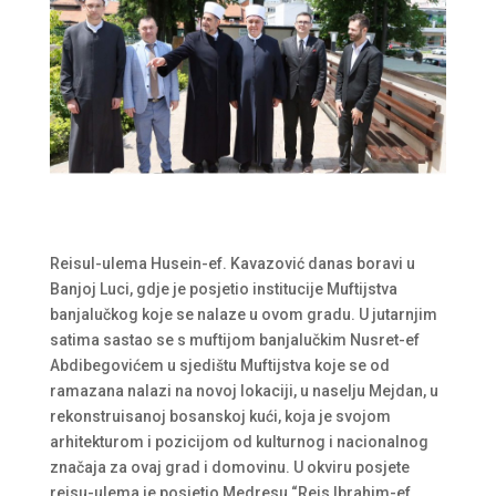
Reisul-ulema Husein-ef. Kavazović danas boravi u
Banjoj Luci, gdje je posjetio institucije Muftijstva
banjalučkog koje se nalaze u ovom gradu. U jutarnjim
satima sastao se s muftijom banjalučkim Nusret-ef
Abdibegovićem u sjedištu Muftijstva koje se od
ramazana nalazi na novoj lokaciji, u naselju Mejdan, u
rekonstruisanoj bosanskoj kući, koja je svojom
arhitekturom i pozicijom od kulturnog i nacionalnog
značaja za ovaj grad i domovinu. U okviru posjete
reisu-ulema je posjetio Medresu “Reis Ibrahim-ef.