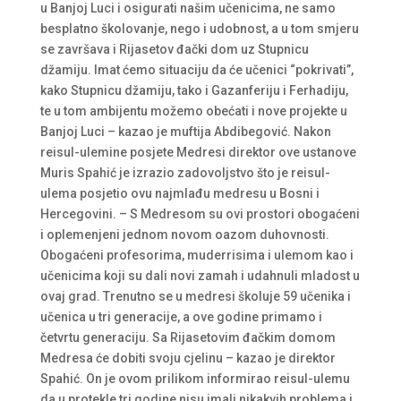
u Banjoj Luci i osigurati našim učenicima, ne samo
besplatno školovanje, nego i udobnost, a u tom smjeru
se završava i Rijasetov đački dom uz Stupnicu
džamiju. Imat ćemo situaciju da će učenici “pokrivati”,
kako Stupnicu džamiju, tako i Gazanferiju i Ferhadiju,
te u tom ambijentu možemo obećati i nove projekte u
Banjoj Luci – kazao je muftija Abdibegović. Nakon
reisul-ulemine posjete Medresi direktor ove ustanove
Muris Spahić je izrazio zadovoljstvo što je reisul-
ulema posjetio ovu najmlađu medresu u Bosni i
Hercegovini. – S Medresom su ovi prostori obogaćeni
i oplemenjeni jednom novom oazom duhovnosti.
Obogaćeni profesorima, muderrisima i ulemom kao i
učenicima koji su dali novi zamah i udahnuli mladost u
ovaj grad. Trenutno se u medresi školuje 59 učenika i
učenica u tri generacije, a ove godine primamo i
četvrtu generaciju. Sa Rijasetovim đačkim domom
Medresa će dobiti svoju cjelinu – kazao je direktor
Spahić. On je ovom prilikom informirao reisul-ulemu
da u protekle tri godine nisu imali nikakvih problema i