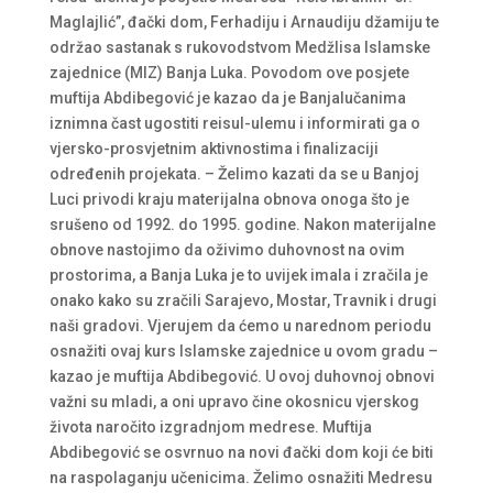
Maglajlić”, đački dom, Ferhadiju i Arnaudiju džamiju te
održao sastanak s rukovodstvom Medžlisa Islamske
zajednice (MIZ) Banja Luka. Povodom ove posjete
muftija Abdibegović je kazao da je Banjalučanima
iznimna čast ugostiti reisul-ulemu i informirati ga o
vjersko-prosvjetnim aktivnostima i finalizaciji
određenih projekata. – Želimo kazati da se u Banjoj
Luci privodi kraju materijalna obnova onoga što je
srušeno od 1992. do 1995. godine. Nakon materijalne
obnove nastojimo da oživimo duhovnost na ovim
prostorima, a Banja Luka je to uvijek imala i zračila je
onako kako su zračili Sarajevo, Mostar, Travnik i drugi
naši gradovi. Vjerujem da ćemo u narednom periodu
osnažiti ovaj kurs Islamske zajednice u ovom gradu –
kazao je muftija Abdibegović. U ovoj duhovnoj obnovi
važni su mladi, a oni upravo čine okosnicu vjerskog
života naročito izgradnjom medrese. Muftija
Abdibegović se osvrnuo na novi đački dom koji će biti
na raspolaganju učenicima. Želimo osnažiti Medresu