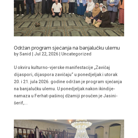
Održan program sjećanja na banjalučku ulemu
by
Sanid
|
Jul 22, 2026
|
Uncategorized
U okviru kulturno-vjerske manifestacije „Zavičaj
dijaspori, dijaspora zavičaju“ u ponedjeljak i utorak
20. i 21. jula 2026. godine održan je program sjećanja
na banjalučku ulemu. U ponedjeljak nakon ikindije-
namaza u Ferhat-pašinoj džamiji proučen je Jasini-
šerif,...