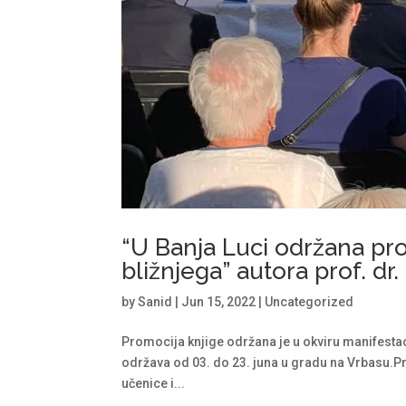
“U Banja Luci održana pr
bližnjega” autora prof. d
by
Sanid
|
Jun 15, 2022
|
Uncategorized
Promocija knjige održana je u okviru manifestaci
održava od 03. do 23. juna u gradu na Vrbasu.Pro
učenice i...