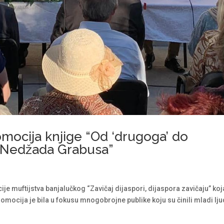
omocija knjige “Od ‘drugoga’ do
r. Nedžada Grabusa”
je muftijstva banjalučkog “Zavičaj dijaspori, dijaspora zavičaju” koj
mocija je bila u fokusu mnogobrojne publike koju su činili mladi lju