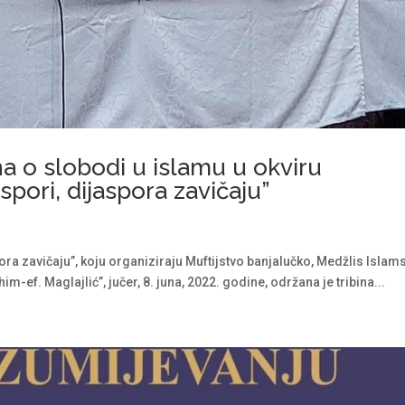
na o slobodi u islamu u okviru
spori, dijaspora zavičaju”
pora zavičaju”, koju organiziraju Muftijstvo banjalučko, Medžlis Islam
-ef. Maglajlić”, jučer, 8. juna, 2022. godine, održana je tribina...