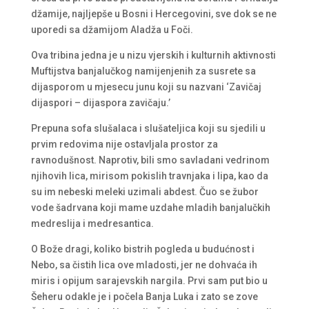
džamije, najljepše u Bosni i Hercegovini, sve dok se ne
uporedi sa džamijom Aladža u Foči.
Ova tribina jedna je u nizu vjerskih i kulturnih aktivnosti
Muftijstva banjalučkog namijenjenih za susrete sa
dijasporom u mjesecu junu koji su nazvani ‘Zavičaj
dijaspori – dijaspora zavičaju.’
Prepuna sofa slušalaca i slušateljica koji su sjedili u
prvim redovima nije ostavljala prostor za
ravnodušnost. Naprotiv, bili smo savladani vedrinom
njihovih lica, mirisom pokislih travnjaka i lipa, kao da
su im nebeski meleki uzimali abdest. Čuo se žubor
vode šadrvana koji mame uzdahe mladih banjalučkih
medreslija i medresantica.
O Bože dragi, koliko bistrih pogleda u budućnost i
Nebo, sa čistih lica ove mladosti, jer ne dohvaća ih
miris i opijum sarajevskih nargila. Prvi sam put bio u
Šeheru odakle je i počela Banja Luka i zato se zove