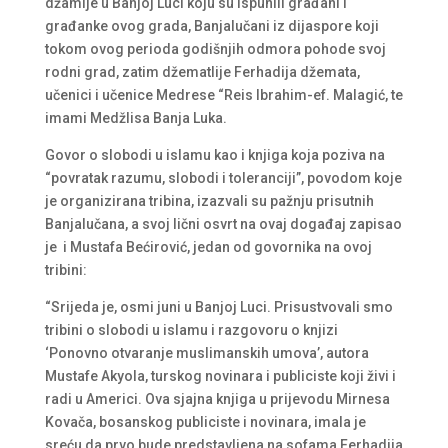
džamije u Banjoj Luci koju su ispunili građani i
građanke ovog grada, Banjalučani iz dijaspore koji
tokom ovog perioda godišnjih odmora pohode svoj
rodni grad, zatim džematlije Ferhadija džemata,
učenici i učenice Medrese “Reis Ibrahim-ef. Malagić, te
imami Medžlisa Banja Luka.
Govor o slobodi u islamu kao i knjiga koja poziva na
“povratak razumu, slobodi i toleranciji”, povodom koje
je organizirana tribina, izazvali su pažnju prisutnih
Banjalučana, a svoj lični osvrt na ovaj događaj zapisao
je i Mustafa Bećirović, jedan od govornika na ovoj
tribini:
“Srijeda je, osmi juni u Banjoj Luci. Prisustvovali smo
tribini o slobodi u islamu i razgovoru o knjizi
‘Ponovno otvaranje muslimanskih umova’, autora
Mustafe Akyola, turskog novinara i publiciste koji živi i
radi u Americi. Ova sjajna knjiga u prijevodu Mirnesa
Kovača, bosanskog publiciste i novinara, imala je
sreću da prvo bude predstavljena na sofama Ferhadija