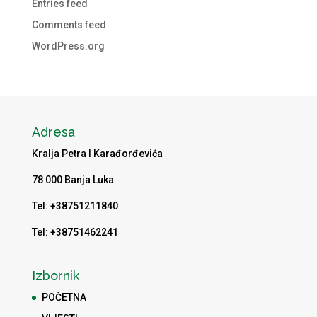
Entries feed
Comments feed
WordPress.org
Adresa
Kralja Petra I Karađorđevića
78 000 Banja Luka
Tel: +38751211840
Tel: +38751462241
Izbornik
POČETNA