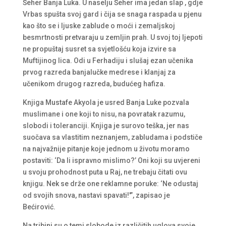
Šeher Banja Luka. U naselju Šeher ima jedan slap , gdje
Vrbas spušta svoj gard i čija se snaga raspada u pjenu
kao što se i ljuske zablude o moći i zemaljskoj
besmrtnosti pretvaraju u zemljin prah. U svoj toj ljepoti
ne propuštaj susret sa svjetlošću koja izvire sa
Muftijinog lica. Odi u Ferhadiju i slušaj ezan učenika
prvog razreda banjalučke medrese i klanjaj za
učenikom drugog razreda, budućeg hafiza.
Knjiga Mustafe Akyola je usred Banja Luke pozvala
muslimane i one koji to nisu, na povratak razumu,
slobodi i toleranciji. Knjiga je surovo teška, jer nas
suočava sa vlastitim neznanjem, zabludama i podstiče
na najvažnije pitanje koje jednom u životu moramo
postaviti: ‘Da li ispravno mislimo?’ Oni koji su uvjereni
u svoju prohodnost puta u Raj, ne trebaju čitati ovu
knjigu. Nek se drže one reklamne poruke: ‘Ne odustaj
od svojih snova, nastavi spavati!'”, zapisao je
Bećirović.
Na tribini su o temi slobode iz različitih uglova svoje