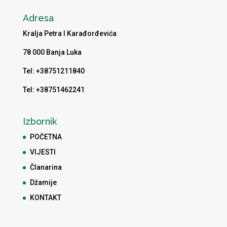
Adresa
Kralja Petra I Karađorđevića
78 000 Banja Luka
Tel: +38751211840
Tel: +38751462241
Izbornik
POČETNA
VIJESTI
Članarina
Džamije
KONTAKT