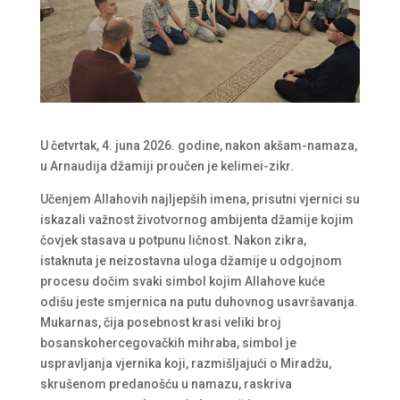
U četvrtak, 4. juna 2026. godine, nakon akšam-namaza,
u Arnaudija džamiji proučen je kelimei-zikr.
Učenjem Allahovih najljepših imena, prisutni vjernici su
iskazali važnost životvornog ambijenta džamije kojim
čovjek stasava u potpunu ličnost. Nakon zikra,
istaknuta je neizostavna uloga džamije u odgojnom
procesu dočim svaki simbol kojim Allahove kuće
odišu jeste smjernica na putu duhovnog usavršavanja.
Mukarnas, čija posebnost krasi veliki broj
bosanskohercegovačkih mihraba, simbol je
uspravljanja vjernika koji, razmišljajući o Miradžu,
skrušenom predanošću u namazu, raskriva