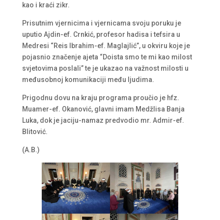
kao i kraći zikr.
Prisutnim vjernicima i vjernicama svoju poruku je
uputio Ajdin-ef. Crnkić, profesor hadisa i tefsira u
Medresi “Reis Ibrahim-ef. Maglajlić”, u okviru koje je
pojasnio značenje ajeta “Doista smo te mi kao milost
svjetovima poslali” te je ukazao na važnost milosti u
međusobnoj komunikaciji među ljudima.
Prigodnu dovu na kraju programa proučio je hfz.
Muamer-ef. Okanović, glavni imam Medžlisa Banja
Luka, dok je jaciju-namaz predvodio mr. Admir-ef.
Blitović.
(A.B.)