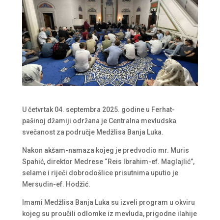
U četvrtak 04. septembra 2025. godine u Ferhat-
pašinoj džamiji održana je Centralna mevludska
svečanost za područje Medžlisa Banja Luka.
Nakon akšam-namaza kojeg je predvodio mr. Muris
Spahić, direktor Medrese “Reis Ibrahim-ef. Maglajlić”,
selame i riječi dobrodošlice prisutnima uputio je
Mersudin-ef. Hodžić.
Imami Medžlisa Banja Luka su izveli program u okviru
kojeg su proučili odlomke iz mevluda, prigodne ilahije