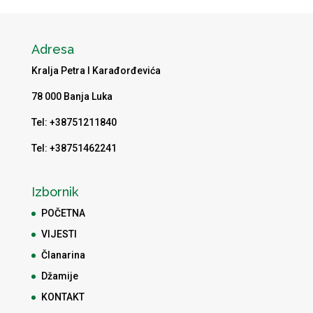
Adresa
Kralja Petra I Karađorđevića
78 000 Banja Luka
Tel: +38751211840
Tel: +38751462241
Izbornik
POČETNA
VIJESTI
Članarina
Džamije
KONTAKT