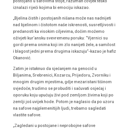
postojano u safovima stoje, razuman čovjek teško
iznalazi riječi kojima bi emociju iskazao.
„Bjelina čistih i postojanih nišana može nas nadnijeti
nad bjelinom i čistotom naše iskrenosti, susretljivosti i
predanosti ka visokim ciljevima, dočim možemo
oživjeti kur’ansku svevremenu poruku: “Vjernici su
gordi prema onima koji im zlo nanijeti žele, a samilost
i blagost jedni prema drugima iskazuju”-kazao je hafiz
Okanović.
Zatim je istaknuo da sjećanjem na genocid u
Biljanima, Srebrenici, Kozarcu, Prijedoru, Zvorniku i
mnogim drugim mjestima, gdje mezaristani tišinom
svjedoče, trudimo se probuditi i sačuvati osjećaj i
oporuku koju upućuju živi pod zemljom živima koji po
zemlji još uvijek hode. Potom je naglasio da po uzoru
na safove najplemenitijih ljudi, trebamo sagledati
vlastite safove.
„Zagledani u postojane i neprobojne safove