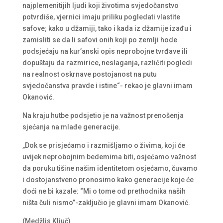
najplemenitijih ljudi koji životima svjedočanstvo
potvrdiše, vjernici imaju priliku pogledati vlastite
safove; kako u džamiji, tako i kada iz džamije izađu i
zamisliti se da li safovi onih koji po zemlji hode
podsjećaju na kur’anski opis neprobojne tvrđave ili
dopuštaju da razmirice, neslaganja, različiti pogledi
na realnost oskrnave postojanost na putu
svjedočanstva pravde i istine“- rekao je glavni imam
Okanović.
Na kraju hutbe podsjetio je na važnost prenošenja
sjećanja na mlađe generacije.
„Dok se prisjećamo i razmišljamo o živima, koji će
uvijek neprobojnim bedemima biti, osjećamo važnost
da poruku tišine našim identitetom osjećamo, čuvamo
i dostojanstveno pronosimo kako generacije koje će
doći ne bi kazale: “Mi o tome od prethodnika naših
ništa čuli nismo”-zaključio je glavni imam Okanović.
(Medžlis Ključ)