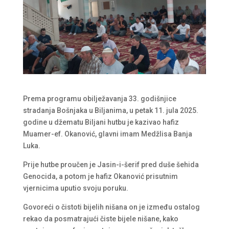
Prema programu obilježavanja 33. godišnjice
stradanja Bošnjaka u Biljanima, u petak 11. jula 2025.
godine u džematu Biljani hutbu je kazivao hafiz
Muamer-ef. Okanović, glavni imam Medžlisa Banja
Luka.
Prije hutbe proučen je Jasin-i-šerif pred duše šehida
Genocida, a potom je hafiz Okanović prisutnim
vjernicima uputio svoju poruku.
Govoreći o čistoti bijelih nišana on je između ostalog
rekao da posmatrajući čiste bijele nišane, kako