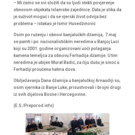
– Mi ćemo se svi složiti da su ljudi stekli povjerenje
obnovom objekata Islamske zajednice. Data je slika da
je suživot moguć i da se vjerski život odvija bez
problema – istakao je Ismir Husedžinović
Osim po rušenju i obnovi banjalučkih džamija, 7.maj
se pamti i po nacionalističkim neredima u Banjoj Luci
koji su 2001. godine organizovani uoči polaganja
kamena temeljca za obnovu Ferhadija džamije. U tim
neredima je ubijen Murat Badić, za čiju dušu je sinoć u
Ferhadiji proučena hatma dova.
Obilježavanju Dana džamija u banjalučkoj Arnaudiji su,
osim vjernika iz Banje Luke, prisustvovali i brojni drugi
iz svih dijelova Bosne i Hercegovine.
(E.S./Preporod.info)