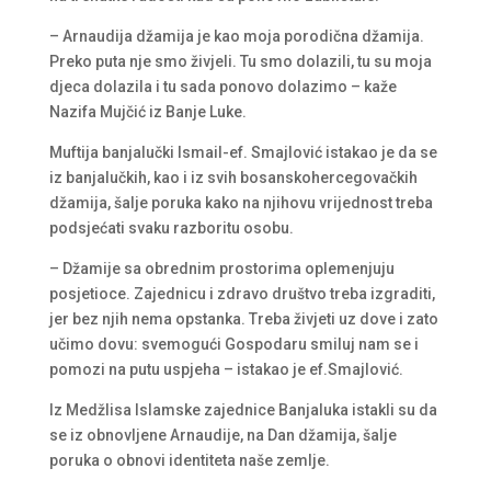
– Arnaudija džamija je kao moja porodična džamija.
Preko puta nje smo živjeli. Tu smo dolazili, tu su moja
djeca dolazila i tu sada ponovo dolazimo – kaže
Nazifa Mujčić iz Banje Luke.
Muftija banjalučki Ismail-ef. Smajlović istakao je da se
iz banjalučkih, kao i iz svih bosanskohercegovačkih
džamija, šalje poruka kako na njihovu vrijednost treba
podsjećati svaku razboritu osobu.
– Džamije sa obrednim prostorima oplemenjuju
posjetioce. Zajednicu i zdravo društvo treba izgraditi,
jer bez njih nema opstanka. Treba živjeti uz dove i zato
učimo dovu: svemogući Gospodaru smiluj nam se i
pomozi na putu uspjeha – istakao je ef.Smajlović.
Iz Medžlisa Islamske zajednice Banjaluka istakli su da
se iz obnovljene Arnaudije, na Dan džamija, šalje
poruka o obnovi identiteta naše zemlje.