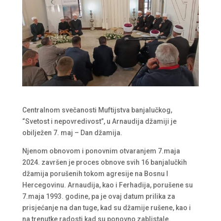
Centralnom svečanosti Muftijstva banjalučkog,
“Svetost i nepovredivost”, u Arnaudija džamiji je
obilježen 7. maj – Dan džamija.
Njenom obnovom i ponovnim otvaranjem 7.maja
2024. završen je proces obnove svih 16 banjalučkih
džamija porušenih tokom agresije na Bosnu I
Hercegovinu. Arnaudija, kao i Ferhadija, porušene su
7.maja 1993. godine, pa je ovaj datum prilika za
prisjećanje na dan tuge, kad su džamije rušene, kao i
na trenutke radosti kad su ponovno zablistale.