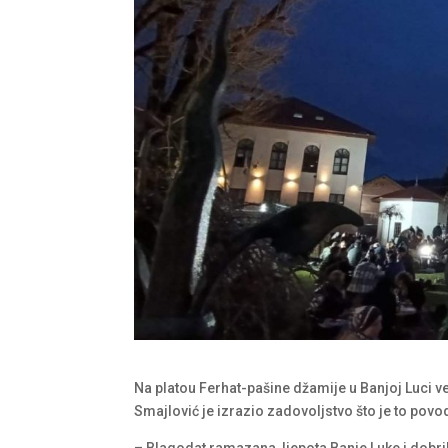
Na platou Ferhat-pašine džamije u Banjoj Luci več
Smajlović je izrazio zadovoljstvo što je to povod 
– Blagodat ramazana, ljepota Banje Luke i dobrih