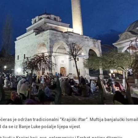
eras je održan tradicionalni “Krajiški iftar”. Muftija banjalučki Ismail
da se iz Banje Luke pošalje lijepa vijest.
 ljudi u Krajini koji, evo, oplemenjuju i Ferhat-pašinu džamiju