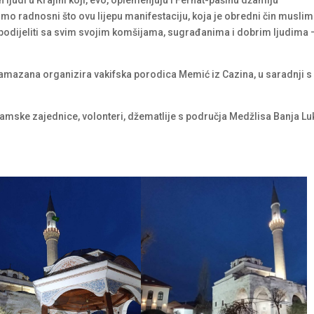
o radnosni što ovu lijepu manifestaciju, koja je obredni čin musli
podijeliti sa svim svojim komšijama, sugrađanima i dobrim ljudima 
ramazana organizira vakifska porodica Memić iz Cazina, u saradnji s
Islamske zajednice, volonteri, džematlije s područja Medžlisa Banja Lu