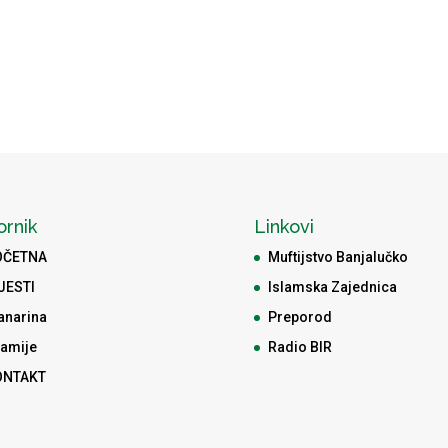
ornik
Linkovi
OČETNA
Muftijstvo Banjalučko
JESTI
Islamska Zajednica
anarina
Preporod
amije
Radio BIR
ONTAKT