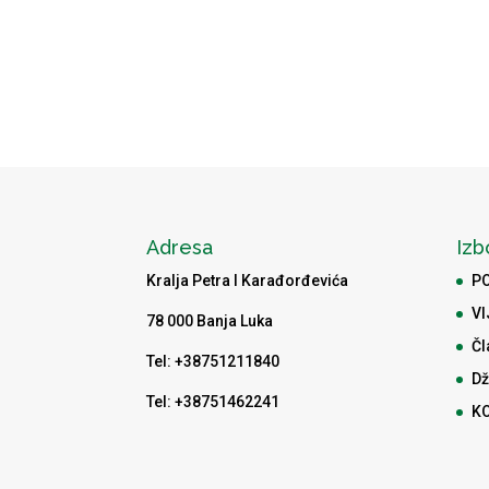
Adresa
Izb
Kralja Petra I Karađorđevića
P
VI
78 000 Banja Luka
Čl
Tel: +38751211840
Dž
Tel: +38751462241
K