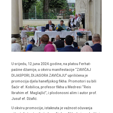
U srijedu, 12.juna 2024.godine, na platou Ferhat-
pašine džamije, u okviru manifestacije “ZAVIČAJ
DIJASPORI, DIJASORA ZAVIČAJU” upriličena je
promocija djela hanefijskog fikha. Promotori su bili
Šaćir ef. Kobilica, profesor fikha u Medresi “Reis
Ibrahim ef. Maglajlić”, i plodonosni alim i autor prof.
Jusuf ef. Džafić.
U okviru promocije, istaknuta je važnost očuvanja