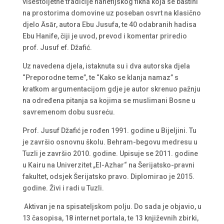
višestoljetne tradicije hanefijskog fikha koja se baštini
na prostorima domovine uz poseban osvrt na klasično
djelo Āsār, autora Ebu Jusufa, te 40 odabranih hadisa
Ebu Hanife, čiji je uvod, prevod i komentar priredio
prof. Jusuf ef. Džafić.
Uz navedena djela, istaknuta su i dva autorska djela
“Preporodne teme”, te “Kako se klanja namaz” s
kratkom argumentacijom gdje je autor skrenuo pažnju
na određena pitanja sa kojima se muslimani Bosne u
savremenom dobu susreću.
Prof. Jusuf Džafić je rođen 1991. godine u Bijeljini. Tu
je završio osnovnu školu. Behram-begovu medresu u
Tuzli je završio 2010. godine. Upisuje se 2011. godine
u Kairu na Univerzitet „El-Azhar“ na Šerijatsko-pravni
fakultet, odsjek Šerijatsko pravo. Diplomirao je 2015.
godine. Živi i radi u Tuzli.
Aktivan je na spisateljskom polju. Do sada je objavio, u
13 časopisa, 18 internet portala, te 13 književnih zbirki,