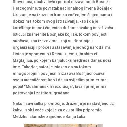
Slovenaca, obuhvativši i period nezavisnosti Bosne i
Hercegovine, te povratak nacionalnog imena Bošnjak.
Ukazao je na izuzetan trud za vođenjem činjenicama i
dokazima, tokom svog istraživanja, kao i da je
korištenje istine i činjenica dužnost svakog istraživača.
Ističući znamenite Bošnjake koji se, tokom povijesti,
suočavaju sa izazovima i koji su doprinijeli
organizaciji i procesu stasavanja jednog naroda, mr.
Lisica je spomenuo i Reisul-ulemu, Ibrahim ef.
Maglajlića, po kojem banjalučka medresa danas nosi
ime. Također, autor je istakao da su tokom
mnogobrojnih povijesnih izazova Bošnjaci očuvali
svoju autentičnost, kao i da su svijetlim primjerima,
poput “Muslimanskih rezolucija”, bivali primjerima
poštovanja i zaštite sugrađana.
Nakon završetka promocije, druženje je nastavljeno uz
kahvu, sok i voće koje je za ovu priliku pripremio
Medžlis Islamske zajednice Banja Luka.