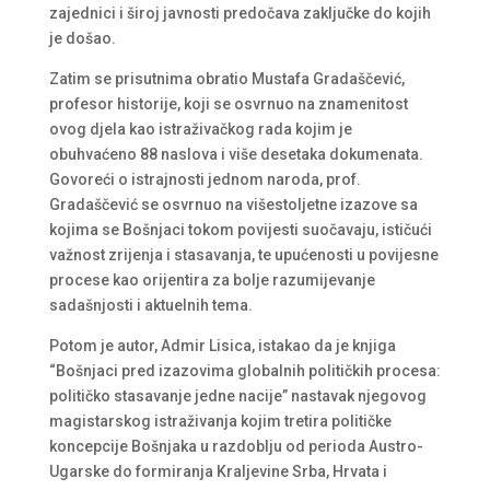
zajednici i široj javnosti predočava zaključke do kojih
je došao.
Zatim se prisutnima obratio Mustafa Gradaščević,
profesor historije, koji se osvrnuo na znamenitost
ovog djela kao istraživačkog rada kojim je
obuhvaćeno 88 naslova i više desetaka dokumenata.
Govoreći o istrajnosti jednom naroda, prof.
Gradaščević se osvrnuo na višestoljetne izazove sa
kojima se Bošnjaci tokom povijesti suočavaju, ističući
važnost zrijenja i stasavanja, te upućenosti u povijesne
procese kao orijentira za bolje razumijevanje
sadašnjosti i aktuelnih tema.
Potom je autor, Admir Lisica, istakao da je knjiga
“Bošnjaci pred izazovima globalnih političkih procesa:
političko stasavanje jedne nacije” nastavak njegovog
magistarskog istraživanja kojim tretira političke
koncepcije Bošnjaka u razdoblju od perioda Austro-
Ugarske do formiranja Kraljevine Srba, Hrvata i