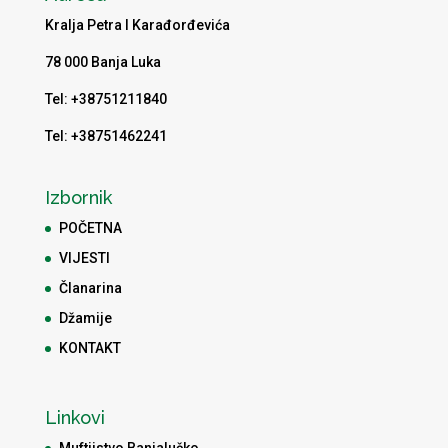
Kralja Petra I Karađorđevića
78 000 Banja Luka
Tel: +38751211840
Tel: +38751462241
Izbornik
POČETNA
VIJESTI
Članarina
Džamije
KONTAKT
Linkovi
Muftijstvo Banjalučko