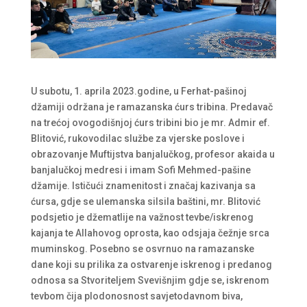
U subotu, 1. aprila 2023.godine, u Ferhat-pašinoj
džamiji održana je ramazanska ćurs tribina. Predavač
na trećoj ovogodišnjoj ćurs tribini bio je mr. Admir ef.
Blitović, rukovodilac službe za vjerske poslove i
obrazovanje Muftijstva banjalučkog, profesor akaida u
banjalučkoj medresi i imam Sofi Mehmed-pašine
džamije. Ističući znamenitost i značaj kazivanja sa
ćursa, gdje se ulemanska silsila baštini, mr. Blitović
podsjetio je džematlije na važnost tevbe/iskrenog
kajanja te Allahovog oprosta, kao odsjaja čežnje srca
muminskog. Posebno se osvrnuo na ramazanske
dane koji su prilika za ostvarenje iskrenog i predanog
odnosa sa Stvoriteljem Svevišnjim gdje se, iskrenom
tevbom čija plodonosnost savjetodavnom biva,