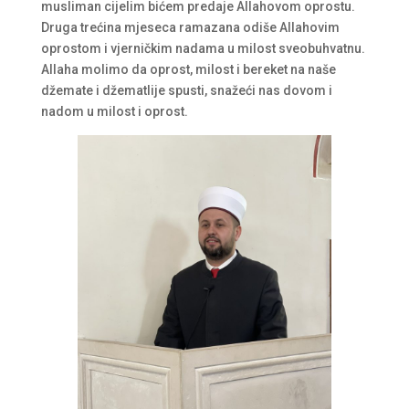
musliman cijelim bićem predaje Allahovom oprostu.
Druga trećina mjeseca ramazana odiše Allahovim
oprostom i vjerničkim nadama u milost sveobuhvatnu.
Allaha molimo da oprost, milost i bereket na naše
džemate i džematlije spusti, snažeći nas dovom i
nadom u milost i oprost.