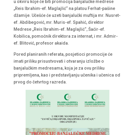
u okviru koje će biti promocija banjalučke medrese
„Reis Ibrahim-ef. Maglajlić“ na platou Ferhat-pašine
džamije. Učešće će uzeti banjalučki muftija mr. Nusret-
ef. Abdibegović, mr. Muris-ef. Spahić, direktor
Medrese „Reis Ibrahim-ef. Maglajlić“, Šaćir-ef.
Kobilica, pomoćnik direktora za internat, i mr. Admir-
ef. Blitović, profesor akaida.
Pored planiranih referata, posjetioci promocije će
imati priliku prisustvovati i otvaranju izložbe o
banjalučkim medresama, koja je za ovu priliku
pripremljena, kao i predstavljanju učenika i učenica od
prvog do četvrtog razreda.