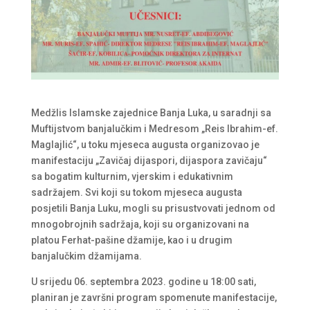
Medžlis Islamske zajednice Banja Luka, u saradnji sa
Muftijstvom banjalučkim i Medresom „Reis Ibrahim-ef.
Maglajlić“, u toku mjeseca augusta organizovao je
manifestaciju „Zavičaj dijaspori, dijaspora zavičaju“
sa bogatim kulturnim, vjerskim i edukativnim
sadržajem. Svi koji su tokom mjeseca augusta
posjetili Banja Luku, mogli su prisustvovati jednom od
mnogobrojnih sadržaja, koji su organizovani na
platou Ferhat-pašine džamije, kao i u drugim
banjalučkim džamijama.
U srijedu 06. septembra 2023. godine u 18:00 sati,
planiran je završni program spomenute manifestacije,