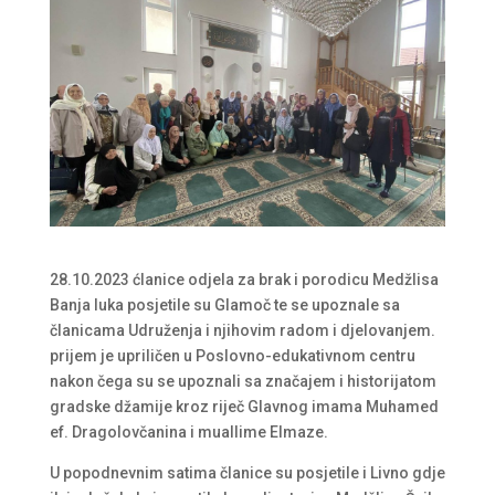
28.10.2023 ćlanice odjela za brak i porodicu Medžlisa
Banja luka posjetile su Glamoč te se upoznale sa
članicama Udruženja i njihovim radom i djelovanjem.
prijem je upriličen u Poslovno-edukativnom centru
nakon čega su se upoznali sa značajem i historijatom
gradske džamije kroz riječ Glavnog imama Muhamed
ef. Dragolovčanina i muallime Elmaze.
U popodnevnim satima članice su posjetile i Livno gdje