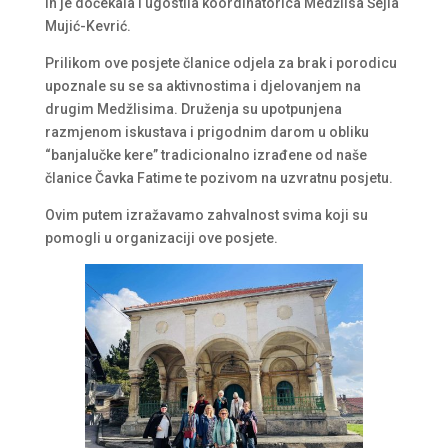
ih je dočekala i ugostila koordinatorica Medžlisa Šejla
Mujić-Kevrić.
Prilikom ove posjete članice odjela za brak i porodicu
upoznale su se sa aktivnostima i djelovanjem na
drugim Medžlisima. Druženja su upotpunjena
razmjenom iskustava i prigodnim darom u obliku
“banjalučke kere” tradicionalno izrađene od naše
članice Čavka Fatime te pozivom na uzvratnu posjetu.
Ovim putem izražavamo zahvalnost svima koji su
pomogli u organizaciji ove posjete.