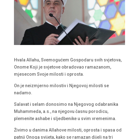
Hvala Allahu, Svemogućem Gospodaru svih svjetova,
Onome Koji je svjetove obradovao ramazanom,
mjesecom Svoje milosti i oprosta.
On je neizmjerno milostiv i Njegovoj milosti se
nadamo.
Salavat i selam donosimo na Njegovog odabranika
Muhammeda, a.s., na njegovu časnu porodicu,
plemenite ashabe i sljedbenike u svim vremenima.
Živimo u danima Allahove milosti, oprosta i spasa od
patnji Onoga svijeta, kako se ramazan dijeli na tri