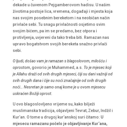
dekade u čuvenom Pejgamberovom hadisu. U našim
životima postoje lica, vremena, događaji i mjesta koja
nas svojim posebnim bereketom i na neobičan način
privlače sebi. Tu snagu privlačnosti osjetimo svim
svojim bićem, pa im se predamo, bez otpora i
protivljenja, uvjereni da tako treba biti. Ramazan nas
upravo bogatstvom svojih bereketa snažno privlači
sebi.
O ljudi, došao vam je ramazan s blagoslovom, milošću i
oprostom
, govorio je Muhammed, a.s.
To je mjesec koji
je Allahu draži od svih drugih mjeseci, čiji su dani važniji od
svih drugih dana i čije su noći značajnije od svih drugih
noći… Nesretan je samo onaj kome je u ovom mjesecu
uskraćen Božiji oprost.
U ovo blagoslovljeno vrijeme su, kako bilježi
muslimanska tradicija, objavljeni Tevrat, Zebur, Indžil i
Kur’an. O tome u drugoj kur’anskoj suri čitamo:
U
mjesecu ramazanu počelo je objavljivanje Kur
‘
ana,