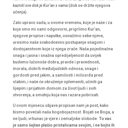
kazniti sve dok je Kur
‘
an s vama
(dok se držite njegova
učenja).
Zato upravo sada, u ovome vremenu, koje je naše i za
koje smo mi sami odgovorni, prigrlimo Kur’an,
njegove propise i naputke, osnažimo sebe njime,
uresimo naše svakodnevno postupanje snagom i
dostojanstvom koje iz njega zrače. Naša pojedinačna
snaga i jasna i snažna opredijeljenost da uvijek
budemo lučonoše dobra, pravde i pravednosti,
morala, dobrih međuljudskih odnosa, snage i
gordosti pred jakim, a samilosti i milosrđa pred
slabim, i naše će okruženje oplemeniti, učiniti ga
lijepim i prijatnim domom za život ljudi i svih
stvorenja, a smutnju koja nas razara pobrisati.
U ovom mjesecu objave propisan nam je post, kako
bismo povećali našu bogobojaznost. Bojati se Boga, a
ne ljudi, vrhunac je vjere i zemaljske slobode.
To vas
je samo šejtan plašio pristalicama svojim, i
ne bojte ih