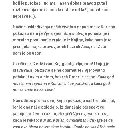
koji je putokaz ljudima i jasan dokaz pravog puta i
razlikovanja dobra od zla (istine od laži, pravde od
nepravde…).
Načine usklađivanja naših života s napucima iz Kur’ana
pokazao nam je Vjerovjesnik, a.s. Svoje ponašanje i
moralno postupanje crpio je iz Knjige, kako nam je to
prenijela majka pravovjernih hazreti Aiša, r.a. Zato
nam je on uzor.
Uzvišeni kaže:
Mi vam Knjigu objavljujemo!
U njoj je
slava vaša, pa zašto se ne opametite
? Vjerovatno
potaknut ovim ajetom, hazreti Omer je rekao:
Kada god
muslimani zapostave Kur
ʿ
an, bit će poniženi, a kada god
mu se vrate bit će slavni.
Naš odnos prema ovoj Knjizi pokazuje naš trenutni hal,
jer je ona naše ogledalo. Iz današnje perspektive
jasnije možemo razumjeti riječi Vjerovjesnika, a.s.,
kada je rekao:
Kur
‘
an, Kur
‘
an, o muslimani! Čuvajte se da
vam ovo blago ne izmakne iz ruku. Znajte da vas Allah neće