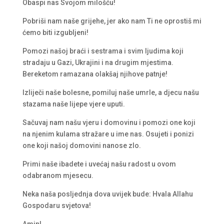
Obaspi nas Svojom milošću!
Pobriši nam naše grijehe, jer ako nam Ti ne oprostiš mi
ćemo biti izgubljeni!
Pomozi našoj braći i sestrama i svim ljudima koji
stradaju u Gazi, Ukrajini i na drugim mjestima.
Bereketom ramazana olakšaj njihove patnje!
Izliječi naše bolesne, pomiluj naše umrle, a djecu našu
stazama naše lijepe vjere uputi.
Sačuvaj nam našu vjeru i domovinu i pomozi one koji
na njenim kulama stražare u ime nas. Osujeti i ponizi
one koji našoj domovini nanose zlo.
Primi naše ibadete i uvećaj našu radost u ovom
odabranom mjesecu.
Neka naša posljednja dova uvijek bude: Hvala Allahu
Gospodaru svjetova!
Amin!