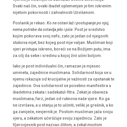
Svaki naš čin, svaki ibadet oplemenjen je tim iskrenim
nijetom pokornosti i zahvalnosti Uzvišenom.
Poslanik je rekao:
Ko ne ostavi laž i postupanje po njoj,
nema potrebe da ostavlja jelo i piće
. Post je sredstvo
kojim pokorava svoj nefs; zato je jedan od njegovih
stubova nijet, bez kojeg post nije valjan. Musliman koji
vjeri pristupa iskreno, boreći se na Božijem putu, ima
za cilj da sebe i sredinu u kojoj živi učini boljom.
Iako je post individualni čin, ramazan je mjesec
ummeta, zajednice muslimana. Solidarnost koja se u
njemu iskazuje od krucijalne je važnosti za opstanak te
zajednice. Ova solidarnost se posebno manifestira u
ibadetima zekata i sadekatul-fitra. Zekat je obaveza
muslimana, farz, jedan od ruknova naše vjere. Ko ga
ne izvršava, a u stanju je to učiniti, veliki je grešnik, a ko
ga zaniječe, nevjernik je. Postom musliman jača svoju
vjeru, a zekatom učvršćuje svoju zajednicu. Zato je
Vjerovjesnik post nazvao
štitom,
a zekat
mostom