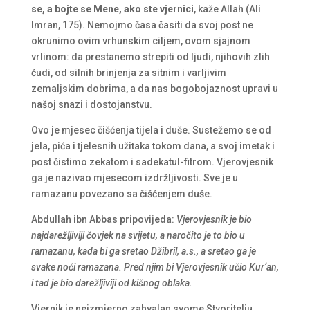
se, a bojte se Mene, ako ste vjernici
, kaže Allah (Ali
Imran, 175). Nemojmo časa časiti da svoj post ne
okrunimo ovim vrhunskim ciljem, ovom sjajnom
vrlinom: da prestanemo strepiti od ljudi, njihovih zlih
ćudi, od silnih brinjenja za sitnim i varljivim
zemaljskim dobrima, a da nas bogobojaznost upravi u
našoj snazi i dostojanstvu.
Ovo je mjesec čišćenja tijela i duše. Sustežemo se od
jela, pića i tjelesnih užitaka tokom dana, a svoj imetak i
post čistimo zekatom i sadekatul-fitrom. Vjerovjesnik
ga je nazivao mjesecom izdržljivosti. Sve je u
ramazanu povezano sa čišćenjem duše.
Abdullah ibn Abbas pripovijeda:
Vjerovjesnik je bio
najdarežljiviji čovjek na svijetu, a naročito je to bio u
ramazanu, kada bi ga sretao Džibril, a.s., a sretao ga je
svake noći ramazana. Pred njim bi Vjerovjesnik učio Kur
‘
an,
i tad je bio darežljiviji od kišnog oblaka.
Vjernik je neizmjerno zahvalan svome Stvoritelju.