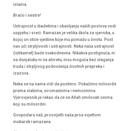
islama.
Braćo i sestre!
Ustrajnost u ibadetima i obavljanju naših poslova vodi
uspjehu i sreći. Ramazan je velika škola za vjernika, u
kojoj on stiče vještine koje mu pomažu u životu. Post
nas uči strpljivosti i ustrajnosti. Neka naša ustrajnost
(istikamet) bude svakodnevna. Nikakva postignuća, ni
na dunjaluku ni na ahiretu, nisu moguća bez ulaganja
truda i strpljivog podnošenja životnih prepreka i
izazova.
Neka se na nama vidi da postimo. Pokažimo milosrđe
prema slabima, siromašnima i nemoćnima.
Vjerovjesnik je rekao da će se Allah smilovati onima
koji su milosrdni.
Gospodaru naš, prosvijetli naša prsa svjetlom
mubarek ramazana.