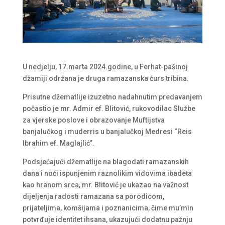
U nedjelju, 17.marta 2024.godine, u Ferhat-pašinoj
džamiji održana je druga ramazanska ćurs tribina.
Prisutne džematlije izuzetno nadahnutim predavanjem
počastio je mr. Admir ef. Blitović, rukovodilac Službe
za vjerske poslove i obrazovanje Muftijstva
banjalučkog i muderris u banjalučkoj Medresi “Reis
Ibrahim ef. Maglajlić”.
Podsjećajući džematlije na blagodati ramazanskih
dana i noći ispunjenim raznolikim vidovima ibadeta
kao hranom srca, mr. Blitović je ukazao na važnost
dijeljenja radosti ramazana sa porodicom,
prijateljima, komšijama i poznanicima, čime mu’min
potvrđuje identitet ihsana, ukazujući dodatnu pažnju