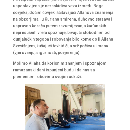
uspostavljena je neraskidiva veza između Boga i
čovjeka, dočim čovjek iščitavajući Allahova znamenja
na obzorjima i u Kur’anu smirena, duhovno stasava i
uspravno korača putem razumijevanja kur’anskih
nepresušnih vrela spoznaje, bivajući slobodnim od
dunjalučkih tegoba i robovanja bilo kome do li Allahu
Svevišnjem, kušajući tevhid čija srž počiva u imanu
(vjerovanju, sigurnosti, povjerenju).
Molimo Allaha da korisnim znanjem i spoznajom
ramazanski dani ispunjeni budu i da nas sa
plemenitim robovima svojim udruži.