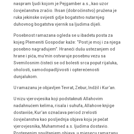
naspram ljudi kojom je Pejgamber a.s., kao uzor
čovječanstva zračio. Ihsan (dobročinstvo) pružena je
ruka jekinske svijesti gdje bogatstvo nutarnjeg
duhovnog bogatstva vjernik sa ljudima dijeli.
Posebnost ramazana ogleda se u ibadetu posta za
kojeg Plemeniti Gospodar kaže: “Post je moj i za njega
posebno nagrađujem”. Hraneći dušu ustezanjem od
hrane i pića, mu’min ostvaruje posebnu vezu sa
Svemilosnim čisteći se od bolesti srca poput rijaluka,
oholosti, samodopadljivosti i opterećenosti
dunjalukom.
U ramazanu je objavljen Tevrat, Zebur, Indžil i Kur’an.
U nizu vjerovjesika koji podstaknuti Allahovim
nadahnućem kelima, risala i suhufa, Allahove knjige
dostaviše, Kur’an označava period zrelosti
čovječanstva kao posljednja objava koju je pečat
vjerovjesnika, Muhammed a.s. ljudima dostavio.
Postepenim spuštanjem objava, u mjesecu ramazanu