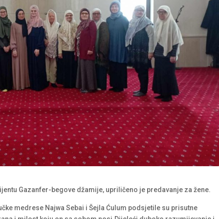
ijentu Gazanfer-begove džamije, upriličeno je predavanje za žene.
učke medrese Najwa Sebai i Šejla Ćulum podsjetile su prisutne
na i milost koju on sa sobom nosi.Dijeleći duboko razumijevanje i