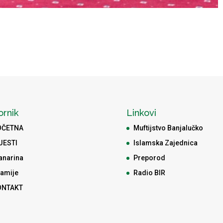
ornik
Linkovi
OČETNA
Muftijstvo Banjalučko
JESTI
Islamska Zajednica
anarina
Preporod
amije
Radio BIR
ONTAKT