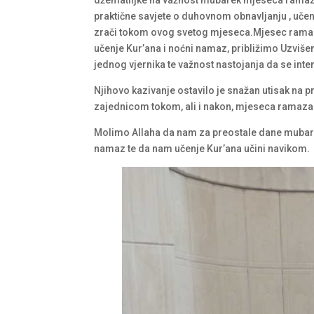
praktične savjete o duhovnom obnavljanju , učen
zrači tokom ovog svetog mjeseca.Mjesec ramazan 
učenje Kur’ana i noćni namaz, približimo Uzviše
jednog vjernika te važnost nastojanja da se int
Njihovo kazivanje ostavilo je snažan utisak na p
zajednicom tokom, ali i nakon, mjeseca ramaza
Molimo Allaha da nam za preostale dane mubare
namaz te da nam učenje Kur’ana učini navikom.