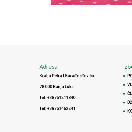
Adresa
Izb
Kralja Petra I Karađorđevića
P
VI
78 000 Banja Luka
Čl
Tel: +38751211840
Dž
Tel: +38751462241
K