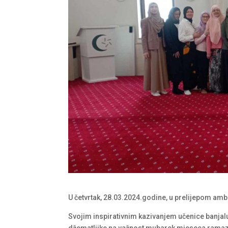
U četvrtak, 28.03.2024.godine, u prelijepom amb
Svojim inspirativnim kazivanjem učenice banjal
džematlijke na važnost mubarek mjeseca ramaza