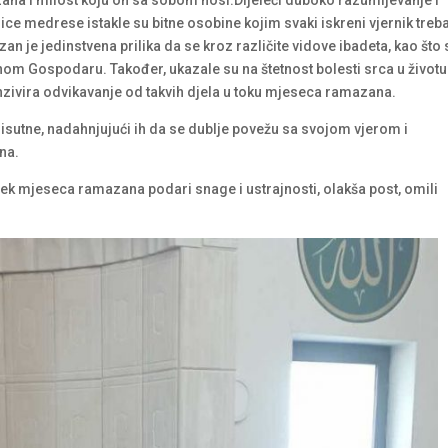
ice medrese istakle su bitne osobine kojim svaki iskreni vjernik treb
je jedinstvena prilika da se kroz različite vidove ibadeta, kao što 
nom Gospodaru. Također, ukazale su na štetnost bolesti srca u životu
enzivira odvikavanje od takvih djela u toku mjeseca ramazana.
risutne, nadahnjujući ih da se dublje povežu sa svojom vjerom i
na.
k mjeseca ramazana podari snage i ustrajnosti, olakša post, omili