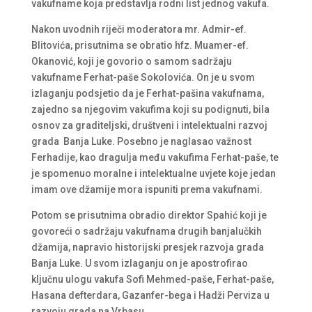
vakufname koja predstavlja rodni list jednog vakufa.
Nakon uvodnih riječi moderatora mr. Admir-ef.
Blitovića, prisutnima se obratio hfz. Muamer-ef.
Okanović, koji je govorio o samom sadržaju
vakufname Ferhat-paše Sokolovića. On je u svom
izlaganju podsjetio da je Ferhat-pašina vakufnama,
zajedno sa njegovim vakufima koji su podignuti, bila
osnov za graditeljski, društveni i intelektualni razvoj
grada Banja Luke. Posebno je naglasao važnost
Ferhadije, kao dragulja među vakufima Ferhat-paše, te
je spomenuo moralne i intelektualne uvjete koje jedan
imam ove džamije mora ispuniti prema vakufnami.
Potom se prisutnima obradio direktor Spahić koji je
govoreći o sadržaju vakufnama drugih banjalučkih
džamija, napravio historijski presjek razvoja grada
Banja Luke. U svom izlaganju on je apostrofirao
ključnu ulogu vakufa Sofi Mehmed-paše, Ferhat-paše,
Hasana defterdara, Gazanfer-bega i Hadži Perviza u
razvoju grada na Vrbasu.