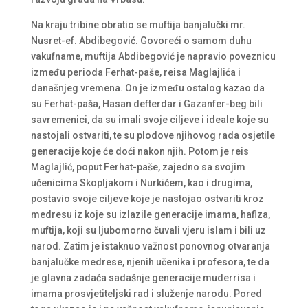
Na kraju tribine obratio se muftija banjalučki mr.
Nusret-ef. Abdibegović. Govoreći o samom duhu
vakufname, muftija Abdibegović je napravio poveznicu
između perioda Ferhat-paše, reisa Maglajlića i
današnjeg vremena. On je između ostalog kazao da
su Ferhat-paša, Hasan defterdar i Gazanfer-beg bili
savremenici, da su imali svoje ciljeve i ideale koje su
nastojali ostvariti, te su plodove njihovog rada osjetile
generacije koje će doći nakon njih. Potom je reis
Maglajlić, poput Ferhat-paše, zajedno sa svojim
učenicima Skopljakom i Nurkićem, kao i drugima,
postavio svoje ciljeve koje je nastojao ostvariti kroz
medresu iz koje su izlazile generacije imama, hafiza,
muftija, koji su ljubomorno čuvali vjeru islam i bili uz
narod. Zatim je istaknuo važnost ponovnog otvaranja
banjalučke medrese, njenih učenika i profesora, te da
je glavna zadaća sadašnje generacije muderrisa i
imama prosvjetiteljski rad i služenje narodu. Pored