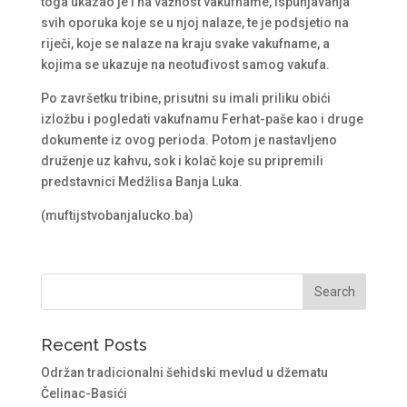
toga ukazao je i na važnost vakufname, ispunjavanja
svih oporuka koje se u njoj nalaze, te je podsjetio na
riječi, koje se nalaze na kraju svake vakufname, a
kojima se ukazuje na neotuđivost samog vakufa.
Po završetku tribine, prisutni su imali priliku obići
izložbu i pogledati vakufnamu Ferhat-paše kao i druge
dokumente iz ovog perioda. Potom je nastavljeno
druženje uz kahvu, sok i kolač koje su pripremili
predstavnici Medžlisa Banja Luka.
(muftijstvobanjalucko.ba)
Recent Posts
Održan tradicionalni šehidski mevlud u džematu
Čelinac-Basići