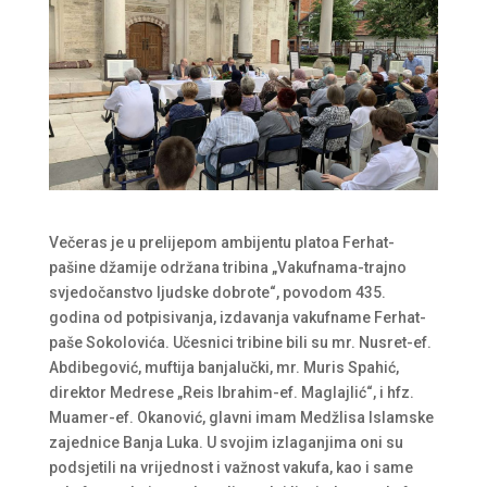
Večeras je u prelijepom ambijentu platoa Ferhat-
pašine džamije održana tribina „Vakufnama-trajno
svjedočanstvo ljudske dobrote“, povodom 435.
godina od potpisivanja, izdavanja vakufname Ferhat-
paše Sokolovića. Učesnici tribine bili su mr. Nusret-ef.
Abdibegović, muftija banjalučki, mr. Muris Spahić,
direktor Medrese „Reis Ibrahim-ef. Maglajlić“, i hfz.
Muamer-ef. Okanović, glavni imam Medžlisa Islamske
zajednice Banja Luka. U svojim izlaganjima oni su
podsjetili na vrijednost i važnost vakufa, kao i same