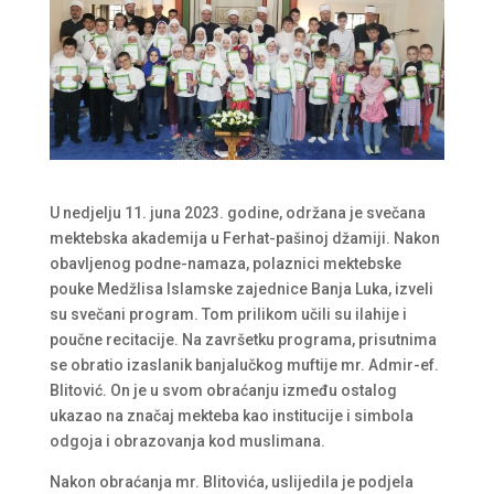
U nedjelju 11. juna 2023. godine, održana je svečana
mektebska akademija u Ferhat-pašinoj džamiji. Nakon
obavljenog podne-namaza, polaznici mektebske
pouke Medžlisa Islamske zajednice Banja Luka, izveli
su svečani program. Tom prilikom učili su ilahije i
poučne recitacije. Na završetku programa, prisutnima
se obratio izaslanik banjalučkog muftije mr. Admir-ef.
Blitović. On je u svom obraćanju između ostalog
ukazao na značaj mekteba kao institucije i simbola
odgoja i obrazovanja kod muslimana.
Nakon obraćanja mr. Blitovića, uslijedila je podjela