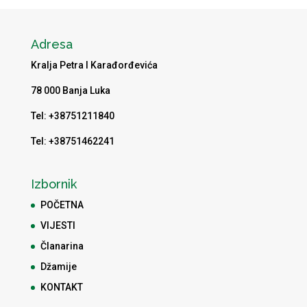
Adresa
Kralja Petra I Karađorđevića
78 000 Banja Luka
Tel: +38751211840
Tel: +38751462241
Izbornik
POČETNA
VIJESTI
Članarina
Džamije
KONTAKT