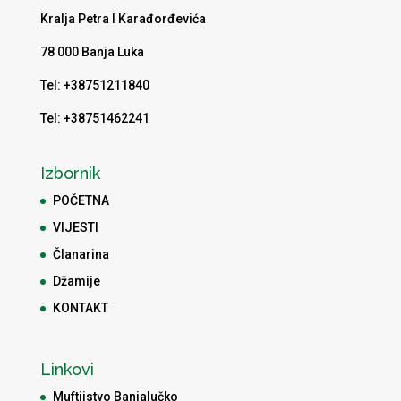
Kralja Petra I Karađorđevića
78 000 Banja Luka
Tel: +38751211840
Tel: +38751462241
Izbornik
POČETNA
VIJESTI
Članarina
Džamije
KONTAKT
Linkovi
Muftijstvo Banjalučko