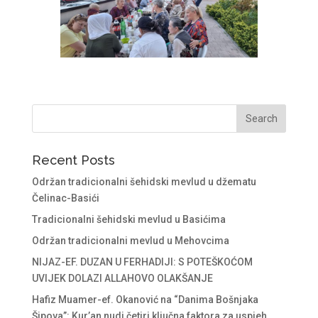
Recent Posts
Održan tradicionalni šehidski mevlud u džematu
Čelinac-Basići
Tradicionalni šehidski mevlud u Basićima
Održan tradicionalni mevlud u Mehovcima
NIJAZ-EF. DUZAN U FERHADIJI: S POTEŠKOĆOM
UVIJEK DOLAZI ALLAHOVO OLAKŠANJE
Hafiz Muamer-ef. Okanović na “Danima Bošnjaka
Šipova”: Kur’an nudi četiri ključna faktora za uspjeh