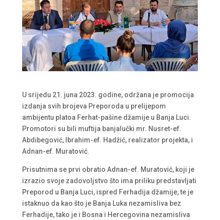
U srijedu 21. juna 2023. godine, održana je promocija
izdanja svih brojeva Preporoda u prelijepom
ambijentu platoa Ferhat-pašine džamije u Banja Luci.
Promotori su bili muftija banjalučki mr. Nusret-ef.
Abdibegović, Ibrahim-ef. Hadžić, realizator projekta, i
Adnan-ef. Muratović.
Prisutnima se prvi obratio Adnan-ef. Muratović, koji je
izrazio svoje zadovoljstvo što ima priliku predstavljati
Preporod u Banja Luci, ispred Ferhadija džamije, te je
istaknuo da kao što je Banja Luka nezamisliva bez
Ferhadije, tako je i Bosna i Hercegovina nezamisliva