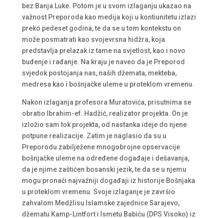
bez Banja Luke. Potom je u svom izlaganju ukazao na
važnost Preporoda kao medija koji u kontiunitetu izlazi
preko pedeset godina, te da se u tom kontekstu on
može posmatrati kao svojevrsna hidžra, koja
predstavlja prelazak iz tame na svjetlost, kao i novo
buđenje i rađanje. Na kraju je naveo da je Preporod
svjedok postojanja nas, naših džemata, mekteba,
medresa kao i bošnjačke uleme u proteklom vremenu.
Nakon izlaganja profesora Muratovića, prisutnima se
obratio Ibrahim-ef. Hadžić, realizator projekta. On je
izložio sam tok projekta, od nastanka ideje do njene
potpune realizacije. Zatim je naglasio da su u
Preporodu zabilježene mnogobrojne opservacije
bošnjačke uleme na određene događaje i dešavanja,
da je njime zaštićen bosanski jezik, te da se u njemu
mogu pronaći najvažniji događaji iz historije Bošnjaka
u proteklom vremenu. Svoje izlaganje je završio
zahvalom Medžlisu Islamske zajednice Sarajevo,
džematu Kamp-Lintfort i Ismetu Babiću (DPS Visoko) iz