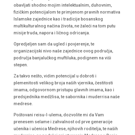
obavljati shodno mojim intelektualnim, duhovnim,
fizičkim potencijalom te primjenom pravnih normativa
Islamske zajednice kao i tradicije bosanskog
multikulturalnog načina života, ne žaleći na tom putu
misije truda, napora i ličnog odricanja.
Opredjeljen sam da ugled i povjerenje, te
organizacijski nivo naše zajednice ovog područja,
područja banjalučkog muftiluka, podignem na viši
stepen.
Za takvo nešto, vidim potencijal u dobroti i
plemenitosti velikog broja naših vjernika, čestitosti
imama, odgovornom pristupu glavnih imama, kao i
predsjednika medžlisa, te sabornika i muderrisa naše
medrese.
Poštovani reisu-l-ulema, dozvolite mi da Vam
prenesem selame i zahvalnost od prve generacije
učenika i učenica Medrese, njihovih roditelja, te naših