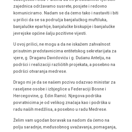
zajednica održavamo susrete, posjete i redovno
komuniciramo. Nadam se da ćemo tako i nastaviti i biti
u prilici da se sa područja banjalučkog muftiluka,
banjalučke eparhije, banjalučke biskupije i banjalučke
jevrejske općine šalju pozitivne vijesti.
U ovoj prilici, ne mogu a da ne iskažem zahvalnost
prisutnim predstavnicima entitetskog sekretarijata za
vjere, g. Draganu Davidoviću i g. Dušanu Antelju, na
podršci i realizaciji različitih projekata, a posebno na
podršci otvaranja medrese.
Drago mi je da se našem pozivu odazvao ministar za
raseljene osobe i izbjeglice u Federaciji Bosne i
Hercegovine, g. Edin Ramić. Njegova podrška
povratnicima je od velikog značaja kao i podrška u
radu naših medžlisa, a posebno u radu Medrese.
Želim vam ugodan boravak sa nadom da ćemo na
polju saradnje, međusobnog uvažavanja, pomaganja,