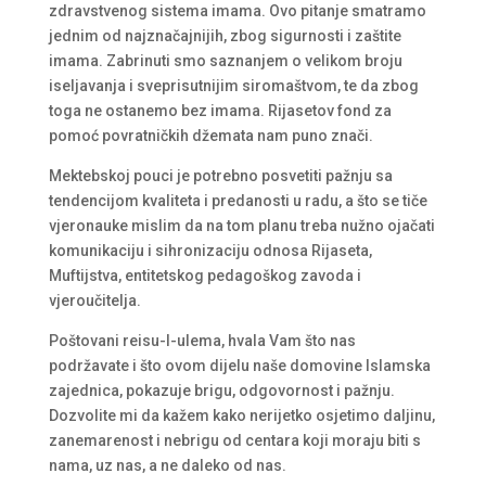
zdravstvenog sistema imama. Ovo pitanje smatramo
jednim od najznačajnijih, zbog sigurnosti i zaštite
imama. Zabrinuti smo saznanjem o velikom broju
iseljavanja i sveprisutnijim siromaštvom, te da zbog
toga ne ostanemo bez imama. Rijasetov fond za
pomoć povratničkih džemata nam puno znači.
Mektebskoj pouci je potrebno posvetiti pažnju sa
tendencijom kvaliteta i predanosti u radu, a što se tiče
vjeronauke mislim da na tom planu treba nužno ojačati
komunikaciju i sihronizaciju odnosa Rijaseta,
Muftijstva, entitetskog pedagoškog zavoda i
vjeroučitelja.
Poštovani reisu-l-ulema, hvala Vam što nas
podržavate i što ovom dijelu naše domovine Islamska
zajednica, pokazuje brigu, odgovornost i pažnju.
Dozvolite mi da kažem kako nerijetko osjetimo daljinu,
zanemarenost i nebrigu od centara koji moraju biti s
nama, uz nas, a ne daleko od nas.