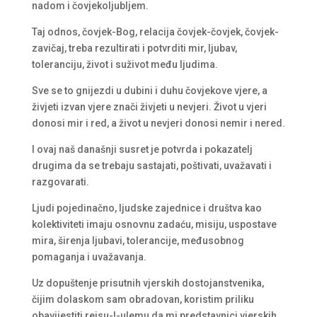
nadom i čovjekoljubljem.
Taj odnos, čovjek-Bog, relacija čovjek-čovjek, čovjek-
zavičaj, treba rezultirati i potvrditi mir, ljubav,
toleranciju, život i suživot među ljudima.
Sve se to gnijezdi u dubini i duhu čovjekove vjere, a
živjeti izvan vjere znači živjeti u nevjeri. Život u vjeri
donosi mir i red, a život u nevjeri donosi nemir i nered.
I ovaj naš današnji susret je potvrda i pokazatelj
drugima da se trebaju sastajati, poštivati, uvažavati i
razgovarati.
Ljudi pojedinačno, ljudske zajednice i društva kao
kolektiviteti imaju osnovnu zadaću, misiju, uspostave
mira, širenja ljubavi, tolerancije, međusobnog
pomaganja i uvažavanja.
Uz dopuštenje prisutnih vjerskih dostojanstvenika,
čijim dolaskom sam obradovan, koristim priliku
obavijestiti reisu-l-ulemu da mi predstavnici vjerskih