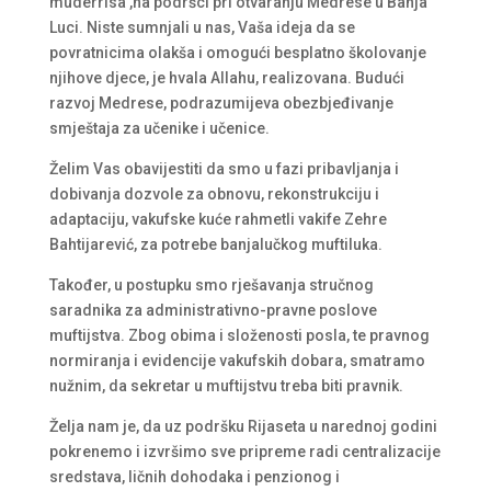
muderrisa ,na podršci pri otvaranju Medrese u Banja
Luci. Niste sumnjali u nas, Vaša ideja da se
povratnicima olakša i omogući besplatno školovanje
njihove djece, je hvala Allahu, realizovana. Budući
razvoj Medrese, podrazumijeva obezbjeđivanje
smještaja za učenike i učenice.
Želim Vas obavijestiti da smo u fazi pribavljanja i
dobivanja dozvole za obnovu, rekonstrukciju i
adaptaciju, vakufske kuće rahmetli vakife Zehre
Bahtijarević, za potrebe banjalučkog muftiluka.
Također, u postupku smo rješavanja stručnog
saradnika za administrativno-pravne poslove
muftijstva. Zbog obima i složenosti posla, te pravnog
normiranja i evidencije vakufskih dobara, smatramo
nužnim, da sekretar u muftijstvu treba biti pravnik.
Želja nam je, da uz podršku Rijaseta u narednoj godini
pokrenemo i izvršimo sve pripreme radi centralizacije
sredstava, ličnih dohodaka i penzionog i