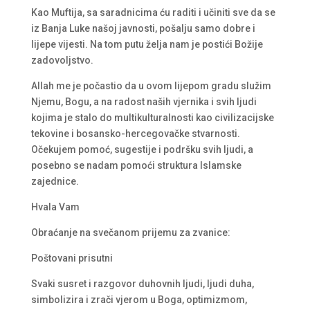
Kao Muftija, sa saradnicima ću raditi i učiniti sve da se
iz Banja Luke našoj javnosti, pošalju samo dobre i
lijepe vijesti. Na tom putu želja nam je postići Božije
zadovoljstvo.
Allah me je počastio da u ovom lijepom gradu služim
Njemu, Bogu, a na radost naših vjernika i svih ljudi
kojima je stalo do multikulturalnosti kao civilizacijske
tekovine i bosansko-hercegovačke stvarnosti.
Očekujem pomoć, sugestije i podršku svih ljudi, a
posebno se nadam pomoći struktura Islamske
zajednice.
Hvala Vam
Obraćanje na svečanom prijemu za zvanice:
Poštovani prisutni
Svaki susret i razgovor duhovnih ljudi, ljudi duha,
simbolizira i zrači vjerom u Boga, optimizmom,