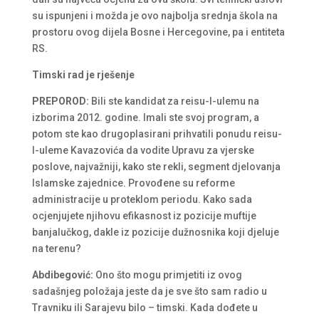
su ispunjeni i možda je ovo najbolja srednja škola na
prostoru ovog dijela Bosne i Hercegovine, pa i entiteta
RS.
Timski rad je rješenje
PREPOROD:
Bili ste kandidat za reisu-l-ulemu na
izborima 2012. godine. Imali ste svoj program, a
potom ste kao drugoplasirani prihvatili ponudu reisu-
l-uleme Kavazovića da vodite Upravu za vjerske
poslove, najvažniji, kako ste rekli, segment djelovanja
Islamske zajednice. Provođene su reforme
administracije u proteklom periodu. Kako sada
ocjenjujete njihovu efikasnost iz pozicije muftije
banjalučkog, dakle iz pozicije dužnosnika koji djeluje
na terenu?
Abdibegović:
Ono što mogu primjetiti iz ovog
sadašnjeg položaja jeste da je sve što sam radio u
Travniku ili Sarajevu bilo – timski. Kada dođete u