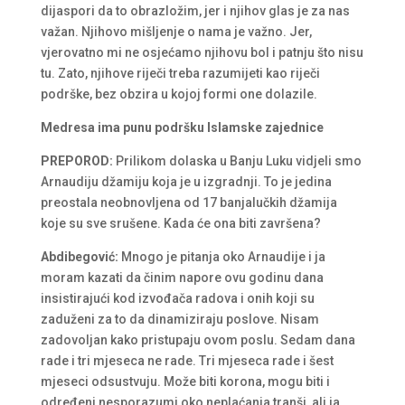
dijaspori da to obrazložim, jer i njihov glas je za nas
važan. Njihovo mišljenje o nama je važno. Jer,
vjerovatno mi ne osjećamo njihovu bol i patnju što nisu
tu. Zato, njihove riječi treba razumijeti kao riječi
podrške, bez obzira u kojoj formi one dolazile.
Medresa ima punu podršku Islamske zajednice
PREPOROD:
Prilikom dolaska u Banju Luku vidjeli smo
Arnaudiju džamiju koja je u izgradnji. To je jedina
preostala neobnovljena od 17 banjalučkih džamija
koje su sve srušene. Kada će ona biti završena?
Abdibegović:
Mnogo je pitanja oko Arnaudije i ja
moram kazati da činim napore ovu godinu dana
insistirajući kod izvođača radova i onih koji su
zaduženi za to da dinamiziraju poslove. Nisam
zadovoljan kako pristupaju ovom poslu. Sedam dana
rade i tri mjeseca ne rade. Tri mjeseca rade i šest
mjeseci odsustvuju. Može biti korona, mogu biti i
određeni nesporazumi oko neplaćanja tranši, ali ja