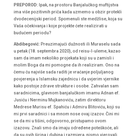
PREPOROD:
Ipak, na prostoru Banjalučkog muftijstva
ima više pozitivnih priča kada uzmemo u obzir protekli
dvodecenijski period. Spomenuli ste medžlise, koja su
Vaša očekivanja i koje projekte ćete realizirati u
budućem periodu?
Abdibegović:
Preuzimajući dužnosti ili Muraselu sada
u petak (18. septembra 2020), od reisu-l-uleme, kazao
sam da imam nekoliko projekata koji su u zamisli i
molim Boga da mi pomogne da ih realiziram. Ono na
čemu ću najviše sada raditi je vraćanje poljuljanog
povjerenja u Islamsku zajednicu i da uvjerim vjernike
kako postoje zdrave strukture i osobe. Zahvalan sam
saradnicima, glavnom banjalučkom imamu Adnan ef.
Jusiću i Nerminu Mujkanoviću, zatim direktoru
Medrese Murisu ef. Spahiću i Admiru Blitoviću, koji su
mi prvi saradnici i sa mnom nose ovaj izazov. Čini mi
se da mi u tišini, odgovorno, pristupamo ovom
izazovu. Znali smo da imaju određene poteškoće, ali
da su ovih širina i dubina i razmjera, nismo vjerovali.