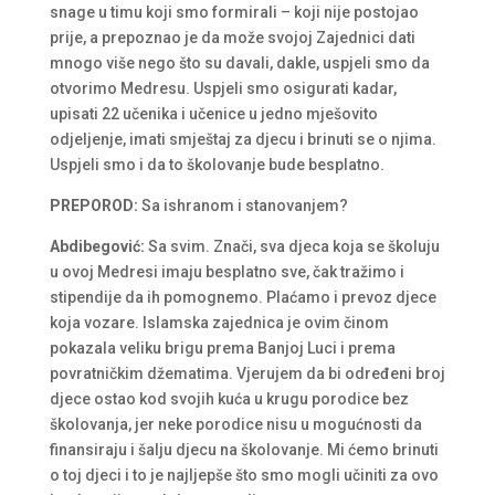
snage u timu koji smo formirali – koji nije postojao
prije, a prepoznao je da može svojoj Zajednici dati
mnogo više nego što su davali, dakle, uspjeli smo da
otvorimo Medresu. Uspjeli smo osigurati kadar,
upisati 22 učenika i učenice u jedno mješovito
odjeljenje, imati smještaj za djecu i brinuti se o njima.
Uspjeli smo i da to školovanje bude besplatno.
PREPOROD:
Sa ishranom i stanovanjem?
Abdibegović:
Sa svim. Znači, sva djeca koja se školuju
u ovoj Medresi imaju besplatno sve, čak tražimo i
stipendije da ih pomognemo. Plaćamo i prevoz djece
koja vozare. Islamska zajednica je ovim činom
pokazala veliku brigu prema Banjoj Luci i prema
povratničkim džematima. Vjerujem da bi određeni broj
djece ostao kod svojih kuća u krugu porodice bez
školovanja, jer neke porodice nisu u mogućnosti da
finansiraju i šalju djecu na školovanje. Mi ćemo brinuti
o toj djeci i to je najljepše što smo mogli učiniti za ovo