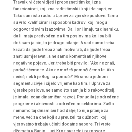
Travnik, vi ćete vidjeti i prepoznati tim koji zna
funkcionirati, koji zna raditi timski i koji ide naprijed.
Tako sam isto radio u Upravi za vjerske poslove. Tamo
su vrlo kvalificirani i sposobni kadrovi koji mogu
odgovoriti svim izazovima. Da li oni imaju tu dinamiku,
da li imaju predvođenje u tim poslovima koji su bili
dok sam ja bio, to je drugo pitanje. A sad samo treba
kazati da ljude treba znati motivirati, da ljude treba
znati usmjeravati, a ne samo komentirati njihove
negativne pojave. Jer, treba biti pravilo: “Ako ne znaš,
podučit ćemo te. Ako ne možeš pomoći ćemo te. Ako
nećeš, nek ti je Bog na pomoći!” Mi smo u jednom
segmentu živjeli cijelo vrijeme kao tim. I Uprava za
vjerske poslove, ne samo što sam ja bio rukovoditelj,
je imala jedan dinamičan razvoj. Ponudila je određene
programe i aktivnosti u određenim sektorima. Zašto
nemamo taj dinamični hod dalje, to nije pitanje za
mene, već za one koji su preuzeli tu dužnost i koji
vjerovatno trebaju učiniti dodatne napore. Tri vrste
džemata u Banjoj Luci Kroz susrete i razgovore