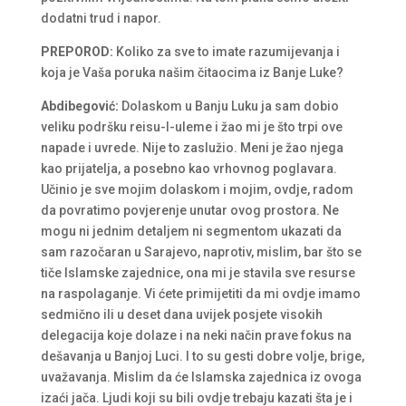
dodatni trud i napor.
PREPOROD:
Koliko za sve to imate razumijevanja i
koja je Vaša poruka našim čitaocima iz Banje Luke?
Abdibegović:
Dolaskom u Banju Luku ja sam dobio
veliku podršku reisu-l-uleme i žao mi je što trpi ove
napade i uvrede. Nije to zaslužio. Meni je žao njega
kao prijatelja, a posebno kao vrhovnog poglavara.
Učinio je sve mojim dolaskom i mojim, ovdje, radom
da povratimo povjerenje unutar ovog prostora. Ne
mogu ni jednim detaljem ni segmentom ukazati da
sam razočaran u Sarajevo, naprotiv, mislim, bar što se
tiče Islamske zajednice, ona mi je stavila sve resurse
na raspolaganje. Vi ćete primijetiti da mi ovdje imamo
sedmično ili u deset dana uvijek posjete visokih
delegacija koje dolaze i na neki način prave fokus na
dešavanja u Banjoj Luci. I to su gesti dobre volje, brige,
uvažavanja. Mislim da će Islamska zajednica iz ovoga
izaći jača. Ljudi koji su bili ovdje trebaju kazati šta je i