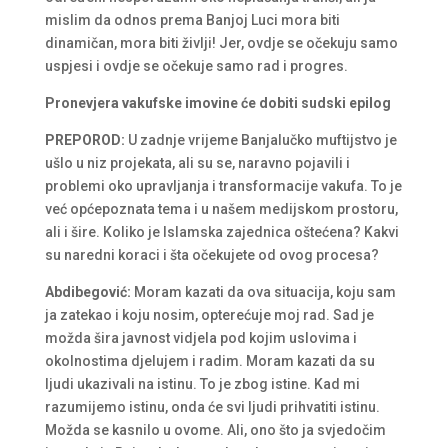
mislim da odnos prema Banjoj Luci mora biti
dinamičan, mora biti življi! Jer, ovdje se očekuju samo
uspjesi i ovdje se očekuje samo rad i progres.
Pronevjera vakufske imovine će dobiti sudski epilog
PREPOROD:
U zadnje vrijeme Banjalučko muftijstvo je
ušlo u niz projekata, ali su se, naravno pojavili i
problemi oko upravljanja i transformacije vakufa. To je
već općepoznata tema i u našem medijskom prostoru,
ali i šire. Koliko je Islamska zajednica oštećena? Kakvi
su naredni koraci i šta očekujete od ovog procesa?
Abdibegović:
Moram kazati da ova situacija, koju sam
ja zatekao i koju nosim, opterećuje moj rad. Sad je
možda šira javnost vidjela pod kojim uslovima i
okolnostima djelujem i radim. Moram kazati da su
ljudi ukazivali na istinu. To je zbog istine. Kad mi
razumijemo istinu, onda će svi ljudi prihvatiti istinu.
Možda se kasnilo u ovome. Ali, ono što ja svjedočim