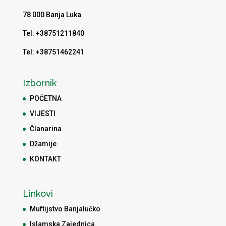
78 000 Banja Luka
Tel: +38751211840
Tel: +38751462241
Izbornik
POČETNA
VIJESTI
Članarina
Džamije
KONTAKT
Linkovi
Muftijstvo Banjalučko
Islamska Zajednica