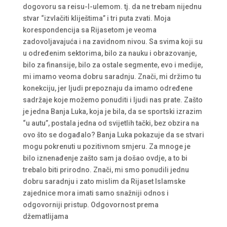
dogovoru sa reisu-l-ulemom. tj. da ne trebam nijednu
stvar “izvlačiti kliještima” i tri puta zvati. Moja
korespondencija sa Rijasetom je veoma
zadovoljavajuća i na zavidnom nivou. Sa svima koji su
u određenim sektorima, bilo za nauku i obrazovanje,
bilo za finansije, bilo za ostale segmente, evo i medije,
mi imamo veoma dobru saradnju. Znači, mi držimo tu
konekciju, jer ljudi prepoznaju da imamo određene
sadržaje koje možemo ponuditi i ljudi nas prate. Zašto
je jedna Banja Luka, koja je bila, da se sportski izrazim
“u autu”, postala jedna od svijetlih tački, bez obzira na
ovo što se događalo? Banja Luka pokazuje da se stvari
mogu pokrenuti u pozitivnom smjeru. Za mnoge je
bilo iznenađenje zašto sam ja došao ovdje, a to bi
trebalo biti prirodno. Znači, mi smo ponudili jednu
dobru saradnju i zato mislim da Rijaset Islamske
zajednice mora imati samo snažniji odnos i
odgovorniji pristup. Odgovornost prema
džematlijama