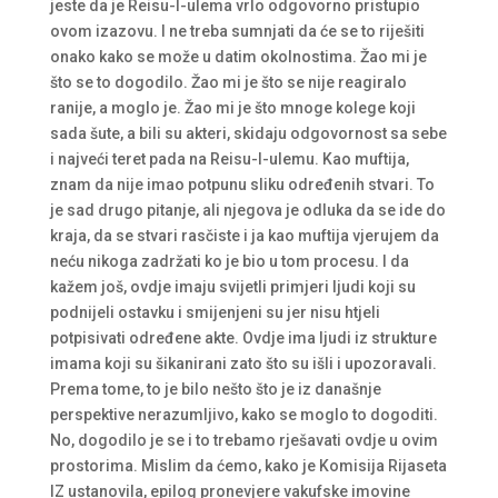
jeste da je Reisu-l-ulema vrlo odgovorno pristupio
ovom izazovu. I ne treba sumnjati da će se to riješiti
onako kako se može u datim okolnostima. Žao mi je
što se to dogodilo. Žao mi je što se nije reagiralo
ranije, a moglo je. Žao mi je što mnoge kolege koji
sada šute, a bili su akteri, skidaju odgovornost sa sebe
i najveći teret pada na Reisu-l-ulemu. Kao muftija,
znam da nije imao potpunu sliku određenih stvari. To
je sad drugo pitanje, ali njegova je odluka da se ide do
kraja, da se stvari rasčiste i ja kao muftija vjerujem da
neću nikoga zadržati ko je bio u tom procesu. I da
kažem još, ovdje imaju svijetli primjeri ljudi koji su
podnijeli ostavku i smijenjeni su jer nisu htjeli
potpisivati određene akte. Ovdje ima ljudi iz strukture
imama koji su šikanirani zato što su išli i upozoravali.
Prema tome, to je bilo nešto što je iz današnje
perspektive nerazumljivo, kako se moglo to dogoditi.
No, dogodilo je se i to trebamo rješavati ovdje u ovim
prostorima. Mislim da ćemo, kako je Komisija Rijaseta
IZ ustanovila, epilog pronevjere vakufske imovine