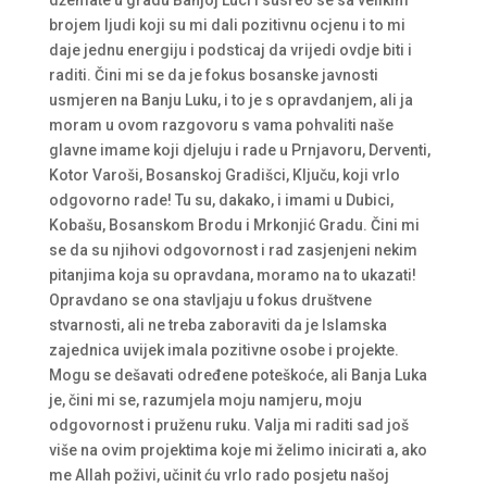
džemate u gradu Banjoj Luci i susreo se sa velikim
brojem ljudi koji su mi dali pozitivnu ocjenu i to mi
daje jednu energiju i podsticaj da vrijedi ovdje biti i
raditi. Čini mi se da je fokus bosanske javnosti
usmjeren na Banju Luku, i to je s opravdanjem, ali ja
moram u ovom razgovoru s vama pohvaliti naše
glavne imame koji djeluju i rade u Prnjavoru, Derventi,
Kotor Varoši, Bosanskoj Gradišci, Ključu, koji vrlo
odgovorno rade! Tu su, dakako, i imami u Dubici,
Kobašu, Bosanskom Brodu i Mrkonjić Gradu. Čini mi
se da su njihovi odgovornost i rad zasjenjeni nekim
pitanjima koja su opravdana, moramo na to ukazati!
Opravdano se ona stavljaju u fokus društvene
stvarnosti, ali ne treba zaboraviti da je Islamska
zajednica uvijek imala pozitivne osobe i projekte.
Mogu se dešavati određene poteškoće, ali Banja Luka
je, čini mi se, razumjela moju namjeru, moju
odgovornost i pruženu ruku. Valja mi raditi sad još
više na ovim projektima koje mi želimo inicirati a, ako
me Allah poživi, učinit ću vrlo rado posjetu našoj