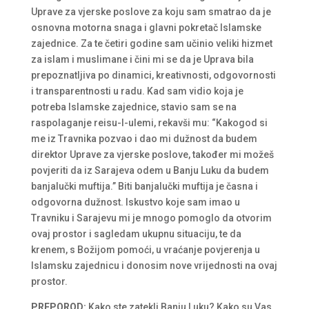
Uprave za vjerske poslove za koju sam smatrao da je
osnovna motorna snaga i glavni pokretač Islamske
zajednice. Za te četiri godine sam učinio veliki hizmet
za islam i muslimane i čini mi se da je Uprava bila
prepoznatljiva po dinamici, kreativnosti, odgovornosti
i transparentnosti u radu. Kad sam vidio koja je
potreba Islamske zajednice, stavio sam se na
raspolaganje reisu-l-ulemi, rekavši mu: “Kakogod si
me iz Travnika pozvao i dao mi dužnost da budem
direktor Uprave za vjerske poslove, također mi možeš
povjeriti da iz Sarajeva odem u Banju Luku da budem
banjalučki muftija.” Biti banjalučki muftija je časna i
odgovorna dužnost. Iskustvo koje sam imao u
Travniku i Sarajevu mi je mnogo pomoglo da otvorim
ovaj prostor i sagledam ukupnu situaciju, te da
krenem, s Božijom pomoći, u vraćanje povjerenja u
Islamsku zajednicu i donosim nove vrijednosti na ovaj
prostor.
PREPOROD:
Kako ste zatekli Banju Luku? Kako su Vas