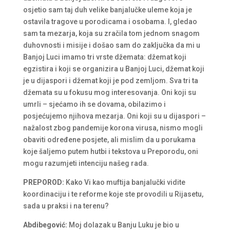
osjetio sam taj duh velike banjalučke uleme koja je
ostavila tragove u porodicama i osobama. I, gledao
sam ta mezarja, koja su zračila tom jednom snagom
duhovnosti i misije i došao sam do zaključka da mi u
Banjoj Luci imamo tri vrste džemata: džemat koji
egzistira i koji se organizira u Banjoj Luci, džemat koji
je u dijaspori i džemat koji je pod zemljom. Sva tri ta
džemata su u fokusu mog interesovanja. Oni koji su
umrli – sjećamo ih se dovama, obilazimo i
posjećujemo njihova mezarja. Oni koji su u dijaspori –
nažalost zbog pandemije korona virusa, nismo mogli
obaviti određene posjete, ali mislim da u porukama
koje šaljemo putem hutbi i tekstova u Preporodu, oni
mogu razumjeti intenciju našeg rada.
PREPOROD:
Kako Vi kao muftija banjalučki vidite
koordinaciju i te reforme koje ste provodili u Rijasetu,
sada u praksi i na terenu?
Abdibegović:
Moj dolazak u Banju Luku je bio u