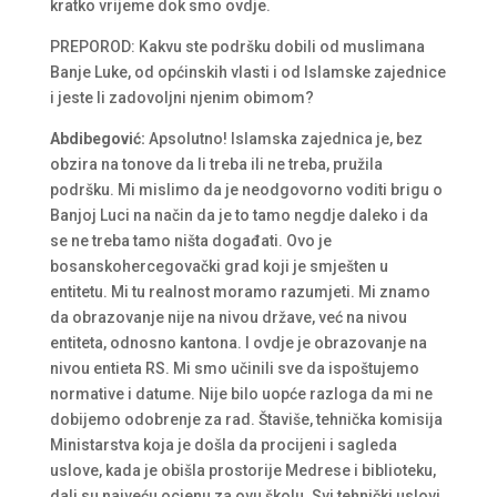
kratko vrijeme dok smo ovdje.
PREPOROD: Kakvu ste podršku dobili od muslimana
Banje Luke, od općinskih vlasti i od Islamske zajednice
i jeste li zadovoljni njenim obimom?
Abdibegović:
Apsolutno! Islamska zajednica je, bez
obzira na tonove da li treba ili ne treba, pružila
podršku. Mi mislimo da je neodgovorno voditi brigu o
Banjoj Luci na način da je to tamo negdje daleko i da
se ne treba tamo ništa događati. Ovo je
bosanskohercegovački grad koji je smješten u
entitetu. Mi tu realnost moramo razumjeti. Mi znamo
da obrazovanje nije na nivou države, već na nivou
entiteta, odnosno kantona. I ovdje je obrazovanje na
nivou entieta RS. Mi smo učinili sve da ispoštujemo
normative i datume. Nije bilo uopće razloga da mi ne
dobijemo odobrenje za rad. Štaviše, tehnička komisija
Ministarstva koja je došla da procijeni i sagleda
uslove, kada je obišla prostorije Medrese i biblioteku,
dali su najveću ocjenu za ovu školu. Svi tehnički uslovi