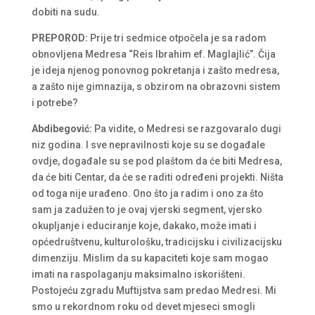
dobiti na sudu.
PREPOROD:
Prije tri sedmice otpočela je sa radom
obnovljena Medresa “Reis Ibrahim ef. Maglajlić”. Čija
je ideja njenog ponovnog pokretanja i zašto medresa,
a zašto nije gimnazija, s obzirom na obrazovni sistem
i potrebe?
Abdibegović:
Pa vidite, o Medresi se razgovaralo dugi
niz godina. I sve nepravilnosti koje su se događale
ovdje, događale su se pod plaštom da će biti Medresa,
da će biti Centar, da će se raditi određeni projekti. Ništa
od toga nije urađeno. Ono što ja radim i ono za što
sam ja zadužen to je ovaj vjerski segment, vjersko
okupljanje i educiranje koje, dakako, može imati i
općedruštvenu, kulturološku, tradicijsku i civilizacijsku
dimenziju. Mislim da su kapaciteti koje sam mogao
imati na raspolaganju maksimalno iskorišteni.
Postojeću zgradu Muftijstva sam predao Medresi. Mi
smo u rekordnom roku od devet mjeseci smogli