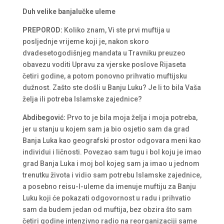
Duh velike banjalučke uleme
PREPOROD:
Koliko znam, Vi ste prvi muftija u
posljednje vrijeme koji je, nakon skoro
dvadesetogodišnjeg mandata u Travniku preuzeo
obavezu voditi Upravu za vjerske poslove Rijaseta
četiri godine, a potom ponovno prihvatio muftijsku
dužnost. Zašto ste došli u Banju Luku? Je li to bila Vaša
želja ili potreba Islamske zajednice?
Abdibegović:
Prvo to je bila moja želja i moja potreba,
jer u stanju u kojem sam ja bio osjetio sam da grad
Banja Luka kao geografski prostor odgovara meni kao
individui i ličnosti. Povezao sam tugu i bol koju je imao
grad Banja Luka i moj bol kojeg sam ja imao u jednom
trenutku života i vidio sam potrebu Islamske zajednice,
a posebno reisu-l-uleme da imenuje muftiju za Banju
Luku koji će pokazati odgovornost u radu i prihvatio
sam da budem jedan od muftija, bez obzira što sam
četiri godine intenzivno radio na reorganizaciji same