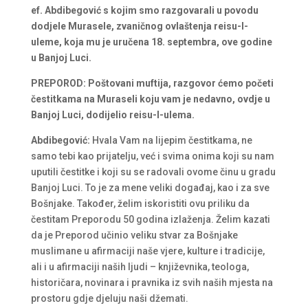
ef. Abdibegović s kojim smo razgovarali u povodu
dodjele Murasele, zvaničnog ovlaštenja reisu-l-
uleme, koja mu je uručena 18. septembra, ove godine
u Banjoj Luci.
PREPOROD: Poštovani muftija, razgovor ćemo početi
čestitkama na Muraseli koju vam je nedavno, ovdje u
Banjoj Luci, dodijelio reisu-l-ulema.
Abdibegović:
Hvala Vam na lijepim čestitkama, ne
samo tebi kao prijatelju, već i svima onima koji su nam
uputili čestitke i koji su se radovali ovome činu u gradu
Banjoj Luci. To je za mene veliki događaj, kao i za sve
Bošnjake. Također, želim iskoristiti ovu priliku da
čestitam Preporodu 50 godina izlaženja. Želim kazati
da je Preporod učinio veliku stvar za Bošnjake
muslimane u afirmaciji naše vjere, kulture i tradicije,
ali i u afirmaciji naših ljudi – književnika, teologa,
historičara, novinara i pravnika iz svih naših mjesta na
prostoru gdje djeluju naši džemati.