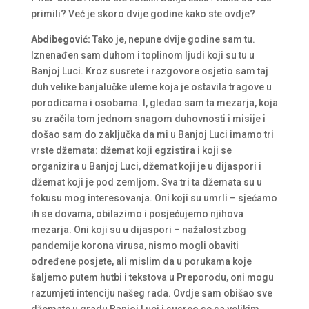
primili? Već je skoro dvije godine kako ste ovdje?
Abdibegović:
Tako je, nepune dvije godine sam tu.
Iznenađen sam duhom i toplinom ljudi koji su tu u
Banjoj Luci. Kroz susrete i razgovore osjetio sam taj
duh velike banjalučke uleme koja je ostavila tragove u
porodicama i osobama. I, gledao sam ta mezarja, koja
su zračila tom jednom snagom duhovnosti i misije i
došao sam do zaključka da mi u Banjoj Luci imamo tri
vrste džemata: džemat koji egzistira i koji se
organizira u Banjoj Luci, džemat koji je u dijaspori i
džemat koji je pod zemljom. Sva tri ta džemata su u
fokusu mog interesovanja. Oni koji su umrli – sjećamo
ih se dovama, obilazimo i posjećujemo njihova
mezarja. Oni koji su u dijaspori – nažalost zbog
pandemije korona virusa, nismo mogli obaviti
određene posjete, ali mislim da u porukama koje
šaljemo putem hutbi i tekstova u Preporodu, oni mogu
razumjeti intenciju našeg rada. Ovdje sam obišao sve