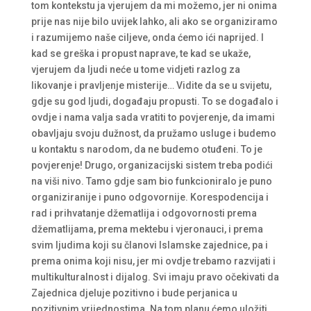
tom kontekstu ja vjerujem da mi možemo, jer ni onima
prije nas nije bilo uvijek lahko, ali ako se organiziramo
i razumijemo naše ciljeve, onda ćemo ići naprijed. I
kad se greška i propust naprave, te kad se ukaže,
vjerujem da ljudi neće u tome vidjeti razlog za
likovanje i pravljenje misterije… Vidite da se u svijetu,
gdje su god ljudi, događaju propusti. To se događalo i
ovdje i nama valja sada vratiti to povjerenje, da imami
obavljaju svoju dužnost, da pružamo usluge i budemo
u kontaktu s narodom, da ne budemo otuđeni. To je
povjerenje! Drugo, organizacijski sistem treba podići
na viši nivo. Tamo gdje sam bio funkcioniralo je puno
organiziranije i puno odgovornije. Korespodencija i
rad i prihvatanje džematlija i odgovornosti prema
džematlijama, prema mektebu i vjeronauci, i prema
svim ljudima koji su članovi Islamske zajednice, pa i
prema onima koji nisu, jer mi ovdje trebamo razvijati i
multikulturalnost i dijalog. Svi imaju pravo očekivati da
Zajednica djeluje pozitivno i bude perjanica u
pozitivnim vrijednostima. Na tom planu ćemo uložiti