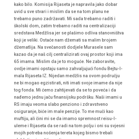
kako bilo. Komisija Rijaseta je napravila jako dobar
uvid u sve stvari i mislim da se na tom planu ne
trebamo puno zadržavati. Mi sada trebamo raditi i
školski dom, zatim trebamo raditi na centralizaciji
sredstava Medžlisa jer se plašimo odliva stanovništva
koji je veliki. Ostaće nam džemati sa malim brojem
džematlija. Na svečanosti dodjele Murasele sam
kazao da je naš cilj centralizirati ovaj prostor koji ima
65 imama. Mislim da je to moguće. Ne zaboravite,
ovdje imami opstaju samo zahvaljujući fondu Bejtu-l-
mala Rijaseta IZ. Nijedan medžlis na ovom području
ne bi mogao egzistirati, niti imati svoje imame da nije
tog fonda. Mi ćemo zahtijevati da se to poveća i da
nađemo jednu jaču finansijsku podršku. Naši imami u
RS imaju veoma slabo penziono i zdravstveno
osiguranje, biće im male penzije. To me muči kao
muftiju, ali čini mi se da imamo spremnost reisu-l-
uleme i Rijaseta da se radi na tom polju i oni su svjesni
mojih potreba nošenja tereta kojeg bismo trebali