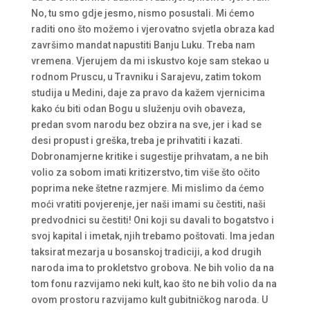
No, tu smo gdje jesmo, nismo posustali. Mi ćemo
raditi ono što možemo i vjerovatno svjetla obraza kad
završimo mandat napustiti Banju Luku. Treba nam
vremena. Vjerujem da mi iskustvo koje sam stekao u
rodnom Pruscu, u Travniku i Sarajevu, zatim tokom
studija u Medini, daje za pravo da kažem vjernicima
kako ću biti odan Bogu u služenju ovih obaveza,
predan svom narodu bez obzira na sve, jer i kad se
desi propust i greška, treba je prihvatiti i kazati.
Dobronamjerne kritike i sugestije prihvatam, a ne bih
volio za sobom imati kritizerstvo, tim više što očito
poprima neke štetne razmjere. Mi mislimo da ćemo
moći vratiti povjerenje, jer naši imami su čestiti, naši
predvodnici su čestiti! Oni koji su davali to bogatstvo i
svoj kapital i imetak, njih trebamo poštovati. Ima jedan
taksirat mezarja u bosanskoj tradiciji, a kod drugih
naroda ima to prokletstvo grobova. Ne bih volio da na
tom fonu razvijamo neki kult, kao što ne bih volio da na
ovom prostoru razvijamo kult gubitničkog naroda. U