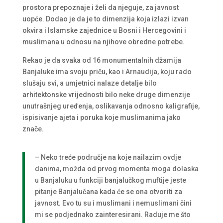
prostora prepoznaje i želi da njeguje, za javnost
uopće. Dodao je da je to dimenzija koja izlazi izvan
okvira i Islamske zajednice u Bosni i Hercegovini i
muslimana u odnosu na njihove obredne potrebe.
Rekao je da svaka od 16 monumentalnih džamija
Banjaluke ima svoju priču, kao i Arnaudija, koju rado
slušaju svi, a umjetnici nalaze detalje bilo
arhitektonske vrijednosti bilo neke druge dimenzije
unutrašnjeg uređenja, oslikavanja odnosno kaligrafije,
ispisivanje ajeta i poruka koje muslimanima jako
znače.
– Neko treće područje na koje nailazim ovdje
danima, možda od prvog momenta moga dolaska
u Banjaluku u funkciji banjalučkog muftije jeste
pitanje Banjalučana kada će se ona otvoriti za
javnost. Evo tu su i muslimani i nemuslimani čini
mi se podjednako zainteresirani. Raduje me što