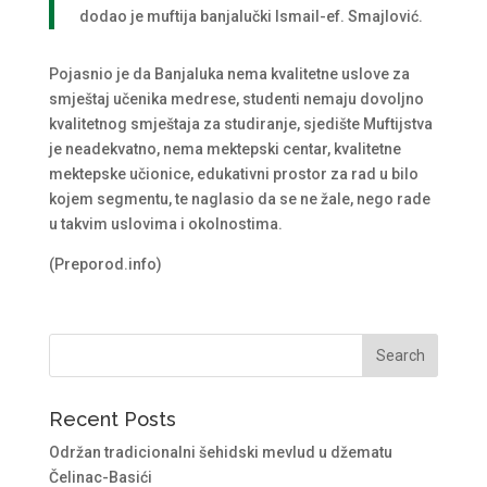
dodao je muftija banjalučki Ismail-ef. Smajlović.
Pojasnio je da Banjaluka nema kvalitetne uslove za
smještaj učenika medrese, studenti nemaju dovoljno
kvalitetnog smještaja za studiranje, sjedište Muftijstva
je neadekvatno, nema mektepski centar, kvalitetne
mektepske učionice, edukativni prostor za rad u bilo
kojem segmentu, te naglasio da se ne žale, nego rade
u takvim uslovima i okolnostima.
(Preporod.info)
Recent Posts
Održan tradicionalni šehidski mevlud u džematu
Čelinac-Basići