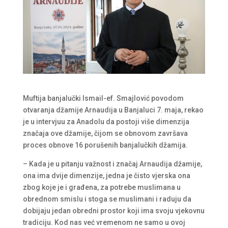
Muftija banjalučki Ismail-ef. Smajlović povodom
otvaranja džamije Arnaudija u Banjaluci 7. maja, rekao
je u intervjuu za Anadolu da postoji više dimenzija
značaja ove džamije, čijom se obnovom završava
proces obnove 16 porušenih banjalučkih džamija.
– Kada je u pitanju važnost i značaj Arnaudija džamije,
ona ima dvije dimenzije, jedna je čisto vjerska ona
zbog koje je i građena, za potrebe muslimana u
obrednom smislu i stoga se muslimani i raduju da
dobijaju jedan obredni prostor koji ima svoju vjekovnu
tradiciju. Kod nas već vremenom ne samo u ovoj