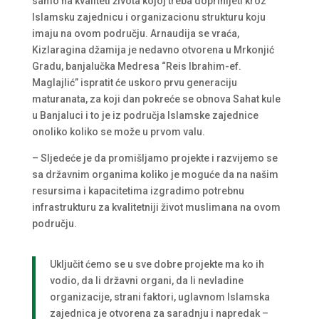
samo na kvaliteti života kojoj treba doprinijeti kroz
Islamsku zajednicu i organizacionu strukturu koju
imaju na ovom području. Arnaudija se vraća,
Kizlaragina džamija je nedavno otvorena u Mrkonjić
Gradu, banjalučka Medresa “Reis Ibrahim-ef.
Maglajlić” ispratit će uskoro prvu generaciju
maturanata, za koji dan pokreće se obnova Sahat kule
u Banjaluci i to je iz područja Islamske zajednice
onoliko koliko se može u prvom valu.
– Sljedeće je da promišljamo projekte i razvijemo se
sa državnim organima koliko je moguće da na našim
resursima i kapacitetima izgradimo potrebnu
infrastrukturu za kvalitetniji život muslimana na ovom
području.
Uključit ćemo se u sve dobre projekte ma ko ih
vodio, da li državni organi, da li nevladine
organizacije, strani faktori, uglavnom Islamska
zajednica je otvorena za saradnju i napredak –