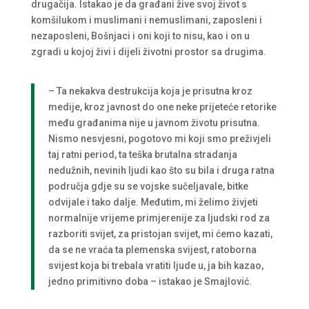
drugačija. Istakao je da građani žive svoj život s
komšilukom i muslimani i nemuslimani, zaposleni i
nezaposleni, Bošnjaci i oni koji to nisu, kao i on u
zgradi u kojoj živi i dijeli životni prostor sa drugima.
– Ta nekakva destrukcija koja je prisutna kroz
medije, kroz javnost do one neke prijeteće retorike
među građanima nije u javnom životu prisutna.
Nismo nesvjesni, pogotovo mi koji smo preživjeli
taj ratni period, ta teška brutalna stradanja
nedužnih, nevinih ljudi kao što su bila i druga ratna
područja gdje su se vojske sučeljavale, bitke
odvijale i tako dalje. Međutim, mi želimo živjeti
normalnije vrijeme primjerenije za ljudski rod za
razboriti svijet, za pristojan svijet, mi ćemo kazati,
da se ne vraća ta plemenska svijest, ratoborna
svijest koja bi trebala vratiti ljude u, ja bih kazao,
jedno primitivno doba – istakao je Smajlović.