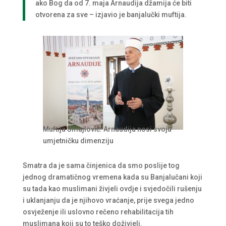
ako Bog da od 7. maja Arnaudija džamija će biti
otvorena za sve – izjavio je banjalučki muftija.
Muftija Smajlović: Arnaudija nosi svoju
umjetničku dimenziju
Smatra da je sama činjenica da smo poslije tog
jednog dramatičnog vremena kada su Banjalučani koji
su tada kao muslimani živjeli ovdje i svjedočili rušenju
i uklanjanju da je njihovo vraćanje, prije svega jedno
osvježenje ili uslovno rečeno rehabilitacija tih
muslimana koji su to teško doživjeli.