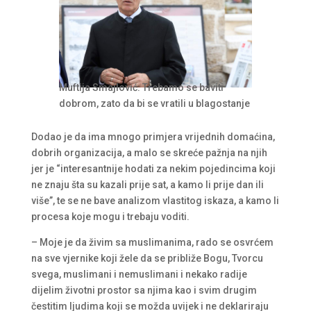
Muftija Smajlović: Trebamo se baviti
dobrom, zato da bi se vratili u blagostanje
Dodao je da ima mnogo primjera vrijednih domaćina,
dobrih organizacija, a malo se skreće pažnja na njih
jer je “interesantnije hodati za nekim pojedincima koji
ne znaju šta su kazali prije sat, a kamo li prije dan ili
više”, te se ne bave analizom vlastitog iskaza, a kamo li
procesa koje mogu i trebaju voditi.
– Moje je da živim sa muslimanima, rado se osvrćem
na sve vjernike koji žele da se približe Bogu, Tvorcu
svega, muslimani i nemuslimani i nekako radije
dijelim životni prostor sa njima kao i svim drugim
čestitim ljudima koji se možda uvijek i ne deklariraju