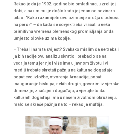
Rekao je da je 1992. godine bio omladinac, u zrelijoj
dobi, a na um mu je došlo kada je jedan od novinara
pitao: “Kako razumijete ovo uzimanje oružja u odnosu
na pero?” – da kada se čovjek treba vraćati u neka
primitivna vremena plemenskog promišljanja onda
umjesto olovke uzima koplje.
– Treba li nam ta svijest? Svakako mislim da ne treba i
ja bih radije ovu analizu skratio i prebacio se na
vedriju temu jer nje i više ima u javnom životu i vi
mediji trebate skretati pažnju na kulturne događaje
poput evo izložbe, otvorenja Arnaudije, poput
inauguracije biskupa, nekih drugih, govorim iz vjerske
dimenzije, značajnih događaja, a vjerujte toliko
kulturnih događaja ima u našem životnom okruženju,
malo se skreće pažnja na to – rekao je muftija.