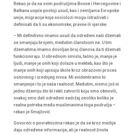
Rekao je da na svim područjima Bosne i Hercegovine i
Balkana uopće postoji usud, kao i zemljama Evropske
unije, migracije koje sociolozi mogu istraživati i
definisati da li su ekonomske, pravne ili vjerske.
– Mi definitivno imamo usud da određeni naši džemati
se smanjuju brojem, međutim članstvom ne. U tim
džematima imamo dovoljan broj članova da ti džemati
funkcioniraju. U obrednom smislu, tačno je, manje je
ljudi, manje je onih koji dolaze u mekteb, kao što je
manje onih koji upisuju škole kroz obrazovni proces
osnovnog i srednjeg nivoa. Mi evidentiramo to
smanjenje i to je naša realnost. Međutim, nismo još ni
jednu džamiju što bi rekli zatvorili koju smo obnovili,
svakoj smo dali određeni sadržaj onoliko koliko je
realna potreba među muslimanima toga područja –
rekao je Smajlović.
Govoreći o povratnicima rekao je da se kroz medije
daju određene informacije, ali je realnost života