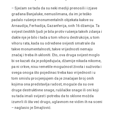
– Sjećam se tada da su neki mediji prenosili i izjave
građana Banjaluke, nemuslimana, da im je teško
padalo rušenje monumentalnih objekata kakve su
Arnaudija, Ferhadija, Gazanferija, svih 16 džamija. Ta
svijest čestitih ljudi je bila protiv rušenja takvih zdanja i
dakle nje je bilo i tada u tom vihoru destrukcije, u tom
vihoru rata, kada su određene svijesti smatrale da
takve monumentalnosti, takve vrijednosti nemaju
značaj i treba ih ukloniti. Eto, ova druga svijest moglo
bi se kazati da je pobjeđujuća, džamije nikada nikome,
pa ni crkve, nisu remetile mogućnost života i suživota i
svega onoga što pojedinac treba kao vrijednost i u
tom smislu procjenjujem da je značajan broj onih
kojima ona predstavlja radost, moguće da su ove
druge destruktivne snage, rušilačke snage ili oni koji
su tada imali svijest i potrebu da to sklone možda
izumrli ili šta već drugo, uglavnom ne vidim ih na sceni
– naglasio je Smajlović.