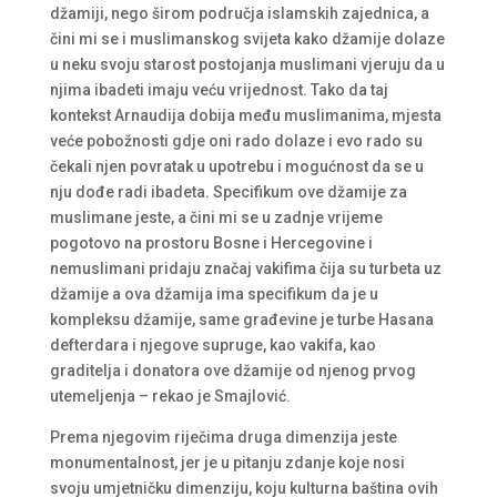
džamiji, nego širom područja islamskih zajednica, a
čini mi se i muslimanskog svijeta kako džamije dolaze
u neku svoju starost postojanja muslimani vjeruju da u
njima ibadeti imaju veću vrijednost. Tako da taj
kontekst Arnaudija dobija među muslimanima, mjesta
veće pobožnosti gdje oni rado dolaze i evo rado su
čekali njen povratak u upotrebu i mogućnost da se u
nju dođe radi ibadeta. Specifikum ove džamije za
muslimane jeste, a čini mi se u zadnje vrijeme
pogotovo na prostoru Bosne i Hercegovine i
nemuslimani pridaju značaj vakifima čija su turbeta uz
džamije a ova džamija ima specifikum da je u
kompleksu džamije, same građevine je turbe Hasana
defterdara i njegove supruge, kao vakifa, kao
graditelja i donatora ove džamije od njenog prvog
utemeljenja – rekao je Smajlović.
Prema njegovim riječima druga dimenzija jeste
monumentalnost, jer je u pitanju zdanje koje nosi
svoju umjetničku dimenziju, koju kulturna baština ovih