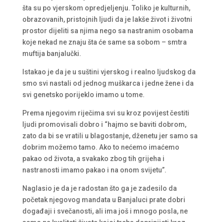
šta su po vjerskom opredjeljenju. Toliko je kulturnih,
obrazovanih, pristojnih ljudi da je lakše život i životni
prostor dijeliti sa njima nego sa nastranim osobama
koje nekad ne znaju šta će same sa sobom – smtra
muftija banjalučki.
Istakao je da je u suštini vjerskog i realno ljudskog da
smo svi nastali od jednog muškarca i jedne žene i da
svi genetsko porijeklo imamo u tome.
Prema njegovim riječima svi su kroz povijest čestiti
ljudi promovisali dobro i “hajmo se baviti dobrom,
zato da bi se vratili u blagostanje, dženetu jer samo sa
dobrim možemo tamo. Ako to nećemo imaćemo
pakao od života, a svakako zbog tih grijeha i
nastranosti imamo pakao i na onom svijetu”.
Naglasio je da je radostan što ga je zadesilo da
početak njegovog mandata u Banjaluci prate dobri
događaji i svečanosti, ali ima još i mnogo posla, ne