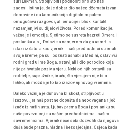
suri Lukman. Strpljiv biti i podnositi ono što nas
zadesi. Istina je, da je dobar dio našeg džemata izvan
domovine i da komunikacija digitalnim putem
omogućava razgovor, ali emocije i bliski kontakt
nezamjenjivi su dijelovi života. Pored komunikacije,
važna je i emocija. Sjetimo se susreta hazreti Omera i
poslanika a.s.,. Dolazi sa namjerom da ga usmrti a
izlazi iz šatora kao vjernik. I naši predhodnici su imali
svoje breme, pa su i poznati ashabi u Medini, ostavivši
rodni grad u ime Boga, ostavljali i dio porodice koja
nije prihvatala poziv u vjeru. Neki od njih ostavili su
roditelje, supružnike, braću, što vjerujem nije bilo
lahko, ali možda je to bio izazov njihovog vremena.
Daleko važnija je duhovna bliskost, strpljivost u
izazovu, jer naš post ne dopušta da neodvagana riječ
izađe iz naših usta. Ljubav prema Bogu i poslaniku su
naše poveznice,i sa našim predhodnicima i našim
savremenicima. Vjernik neće sebi dozvoliti da njegova
duša bude prazna, hladna i bezosjećajna. Osjeća kada