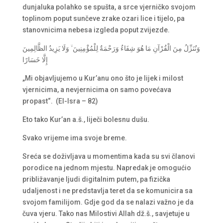
dunjaluka polahko se spušta, a srce vjerničko svojom
toplinom poput sunčeve zrake ozari lice i tijelo, pa
stanovnicima nebesa izgleda poput zvijezde.
وَنُنَزِّلُ مِنَ الْقُرْآنِ مَا هُوَ شِفَاءٌ وَرَحْمَةٌ لِلْمُؤْمِنِينَ ۙ وَلَا يَزِيدُ الظَّالِمِينَ
إِلَّا خَسَارًا
„Mi objavljujemo u Kur’anu ono što je lijek i milost
vjernicima, a nevjernicima on samo povećava
propast“. (El-Isra – 82)
Eto tako Kur’an a.š., liječi bolesnu dušu.
Svako vrijeme ima svoje breme.
Sreća se doživljava u momentima kada su svi članovi
porodice na jednom mjestu. Napredak je omogućio
približavanje ljudi digitalnim putem, pa fizička
udaljenost i ne predstavlja teret da se komunicira sa
svojom familijom. Gdje god da se nalazi važno je da
čuva vjeru. Tako nas Milostivi Allah dž.š., savjetuje u