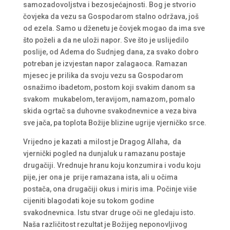
samozadovoljstva i bezosjećajnosti. Bog je stvorio
čovjeka da vezu sa Gospodarom stalno održava, još
od ezela. Samo u dženetu je čovjek mogao da ima sve
što poželi a da ne uloži napor. Sve što je uslijedilo
poslije, od Adema do Sudnjeg dana, za svako dobro
potreban je izvjestan napor zalagaoca. Ramazan
mjesec je prilika da svoju vezu sa Gospodarom
osnažimo ibadetom, postom koji svakim danom sa
svakom mukabelom, teravijom, namazom, pomalo
skida ogrtač sa duhovne svakodnevnice a veza biva
sve jača, pa toplota Božije blizine ugrije vjerničko srce.
Vrijedno je kazati a milost je Dragog Allaha, da
vjernički pogled na dunjaluk u ramazanu postaje
drugačiji. Vrednuje hranu koju konzumira i vodu koju
pije, jer ona je prije ramazana ista, ali u očima
postača, ona drugačiji okus i miris ima. Počinje više
cijeniti blagodati koje su tokom godine
svakodnevnica. Istu stvar druge oči ne gledaju isto.
Naša različitost rezultat je Božijeg neponovljivog