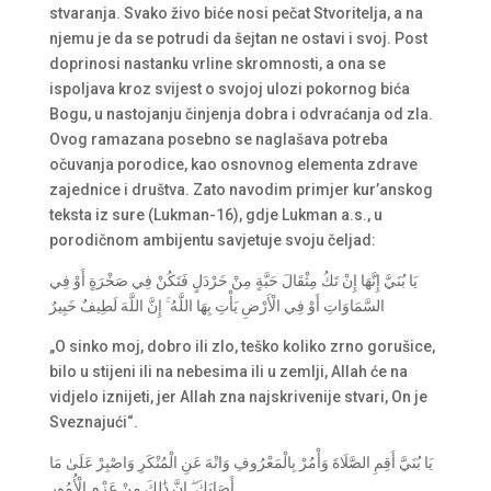
stvaranja. Svako živo biće nosi pečat Stvoritelja, a na
njemu je da se potrudi da šejtan ne ostavi i svoj. Post
doprinosi nastanku vrline skromnosti, a ona se
ispoljava kroz svijest o svojoj ulozi pokornog bića
Bogu, u nastojanju činjenja dobra i odvraćanja od zla.
Ovog ramazana posebno se naglašava potreba
očuvanja porodice, kao osnovnog elementa zdrave
zajednice i društva. Zato navodim primjer kur’anskog
teksta iz sure (Lukman-16), gdje Lukman a.s., u
porodičnom ambijentu savjetuje svoju čeljad:
يَا بُنَيَّ إِنَّهَا إِنْ تَكُ مِثْقَالَ حَبَّةٍ مِنْ خَرْدَلٍ فَتَكُنْ فِي صَخْرَةٍ أَوْ فِي
السَّمَاوَاتِ أَوْ فِي الْأَرْضِ يَأْتِ بِهَا اللَّهُ ۚ إِنَّ اللَّهَ لَطِيفٌ خَبِيرٌ
„O sinko moj, dobro ili zlo, teško koliko zrno gorušice,
bilo u stijeni ili na nebesima ili u zemlji, Allah će na
vidjelo iznijeti, jer Allah zna najskrivenije stvari, On je
Sveznajući“.
يَا بُنَيَّ أَقِمِ الصَّلَاةَ وَأْمُرْ بِالْمَعْرُوفِ وَانْهَ عَنِ الْمُنْكَرِ وَاصْبِرْ عَلَىٰ مَا
أَصَابَكَ ۖ إِنَّ ذَٰلِكَ مِنْ عَزْمِ الْأُمُورِ