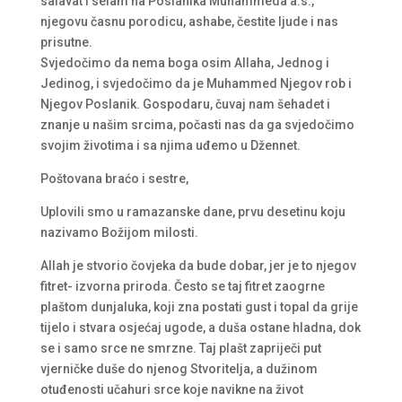
salavat i selam na Poslanika Muhammeda a.s.,
njegovu časnu porodicu, ashabe, čestite ljude i nas
prisutne.
Svjedočimo da nema boga osim Allaha, Jednog i
Jedinog, i svjedočimo da je Muhammed Njegov rob i
Njegov Poslanik. Gospodaru, čuvaj nam šehadet i
znanje u našim srcima, počasti nas da ga svjedočimo
svojim životima i sa njima uđemo u Džennet.
Poštovana braćo i sestre,
Uplovili smo u ramazanske dane, prvu desetinu koju
nazivamo Božijom milosti.
Allah je stvorio čovjeka da bude dobar, jer je to njegov
fitret- izvorna priroda. Često se taj fitret zaogrne
plaštom dunjaluka, koji zna postati gust i topal da grije
tijelo i stvara osjećaj ugode, a duša ostane hladna, dok
se i samo srce ne smrzne. Taj plašt zapriječi put
vjerničke duše do njenog Stvoritelja, a dužinom
otuđenosti učahuri srce koje navikne na život