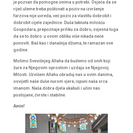
je pozvan da pomogne onima u potrebi. Osjeća da se
riječ uleme treba poštovati a poziv na izvršenje
farzova nije uvreda, već poziv za vlastitu dobrobit i
dobrobit cijele zajednice. Duša taknuta milošću
Gospodara, prepoznaje priliku za dobro, svjesna toga
da se to dobro u ovom obliku više nikada neće
ponoviti. Baš kao i današnja džuma, te ramazan ove
godine.
Molimo Svevišnjeg Allaha da budemo od onih koji
žure za Njegovim oprostom i uzdaju se Njegovoj
Milosti. Uzvišeni Allahu obraduj nas u ovim danima,
osvijetli naše duše nurom vjere, ispuni naša srca
imanom. Naša dobra djela ukabuli i učini nas
postojane, čvrste i stabilne.
Amin!