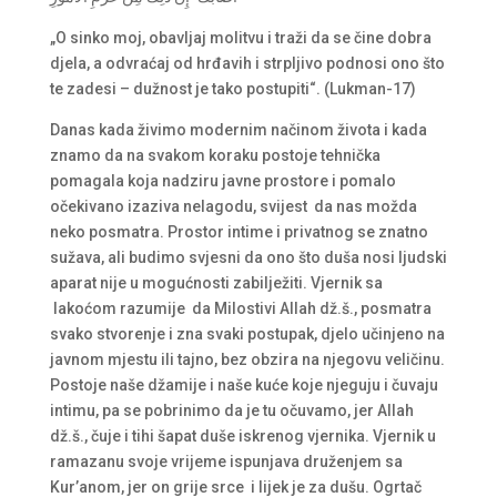
„O sinko moj, obavljaj molitvu i traži da se čine dobra
djela, a odvraćaj od hrđavih i strpljivo podnosi ono što
te zadesi – dužnost je tako postupiti“. (Lukman-17)
Danas kada živimo modernim načinom života i kada
znamo da na svakom koraku postoje tehnička
pomagala koja nadziru javne prostore i pomalo
očekivano izaziva nelagodu, svijest da nas možda
neko posmatra. Prostor intime i privatnog se znatno
sužava, ali budimo svjesni da ono što duša nosi ljudski
aparat nije u mogućnosti zabilježiti. Vjernik sa
lakoćom razumije da Milostivi Allah dž.š., posmatra
svako stvorenje i zna svaki postupak, djelo učinjeno na
javnom mjestu ili tajno, bez obzira na njegovu veličinu.
Postoje naše džamije i naše kuće koje njeguju i čuvaju
intimu, pa se pobrinimo da je tu očuvamo, jer Allah
dž.š., čuje i tihi šapat duše iskrenog vjernika. Vjernik u
ramazanu svoje vrijeme ispunjava druženjem sa
Kur’anom, jer on grije srce i lijek je za dušu. Ogrtač