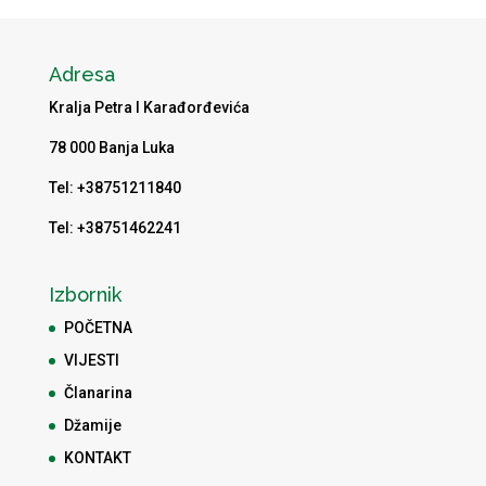
Adresa
Kralja Petra I Karađorđevića
78 000 Banja Luka
Tel: +38751211840
Tel: +38751462241
Izbornik
POČETNA
VIJESTI
Članarina
Džamije
KONTAKT