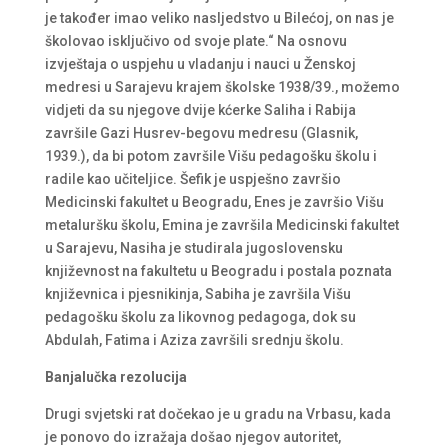
je također imao veliko nasljedstvo u Bilećoj, on nas je
školovao isključivo od svoje plate.“ Na osnovu
izvještaja o uspjehu u vladanju i nauci u Ženskoj
medresi u Sarajevu krajem školske 1938/39., možemo
vidjeti da su njegove dvije kćerke Saliha i Rabija
završile Gazi Husrev-begovu medresu (Glasnik,
1939.), da bi potom završile Višu pedagošku školu i
radile kao učiteljice. Šefik je uspješno završio
Medicinski fakultet u Beogradu, Enes je završio Višu
metaluršku školu, Emina je završila Medicinski fakultet
u Sarajevu, Nasiha je studirala jugoslovensku
književnost na fakultetu u Beogradu i postala poznata
književnica i pjesnikinja, Sabiha je završila Višu
pedagošku školu za likovnog pedagoga, dok su
Abdulah, Fatima i Aziza završili srednju školu.
Banjalučka rezolucija
Drugi svjetski rat dočekao je u gradu na Vrbasu, kada
je ponovo do izražaja došao njegov autoritet,