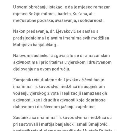
U svom obraćanju istakao je da je mjesec ramazan
mjesec Božije milosti, ibadeta, Kur’ana, ali i
međusobne podrške, uvažavanja, i solidarnosti.
Nakon predavanja, dr. Ljevaković se sastao s
predsjednicima i glavnim imamima svih medžlisa
Muftijstva banjalučkog.
Na ovom sastanku razgovaralo se o ramazanskim
aktivnostima i prioritetima u vjerskom i društvenom
djelovanju na ovom području.
Zamjenik reisul-uleme dr. Ljevaković čestitao je
imamima i rukovodstvu medžlisa na uspješnom
vođenju vjerskog života i realizaciji ramazanskih
aktivnosti, kao i drugih aktivnosti koje doprinose
duhovnom i društvenom jačanju zajednice.
Sastanku sa imamima i rukovodstvima medžlisa su
prisustvovali i muftija banjalučki Ismail Smajlović,
savjetnik reisul-uleme za medije dr. Mustafa Prljača, i