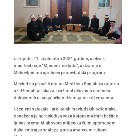
U srijedu, 11. septembra 2024.godine, u okviru
manifestacije “Mjesec mevluda”, u džamiji u
Mahovljanima upriličen je mevludski program.
Mevlud su proučili imami Medžlisa Banjaluka gdje su
uz džematlije iskazali važnost očuvanja emaneta
duhovnosti u banjalučkim džamijama i džematima.
Učenjem salevata i prelijepih mevludskih odlomaka,
osnažena je neraskidiva veza kojom mu’mini baštine
ljubav prema Allahovom miljeniku čijim spomenom
duše smiraj pronalaze a srca imanskim ruhom