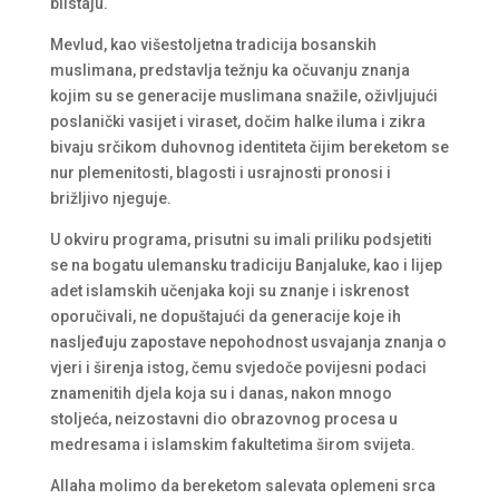
blistaju.
Mevlud, kao višestoljetna tradicija bosanskih
muslimana, predstavlja težnju ka očuvanju znanja
kojim su se generacije muslimana snažile, oživljujući
poslanički vasijet i viraset, dočim halke iluma i zikra
bivaju srčikom duhovnog identiteta čijim bereketom se
nur plemenitosti, blagosti i usrajnosti pronosi i
brižljivo njeguje.
U okviru programa, prisutni su imali priliku podsjetiti
se na bogatu ulemansku tradiciju Banjaluke, kao i lijep
adet islamskih učenjaka koji su znanje i iskrenost
oporučivali, ne dopuštajući da generacije koje ih
nasljeđuju zapostave nepohodnost usvajanja znanja o
vjeri i širenja istog, čemu svjedoče povijesni podaci
znamenitih djela koja su i danas, nakon mnogo
stoljeća, neizostavni dio obrazovnog procesa u
medresama i islamskim fakultetima širom svijeta.
Allaha molimo da bereketom salevata oplemeni srca