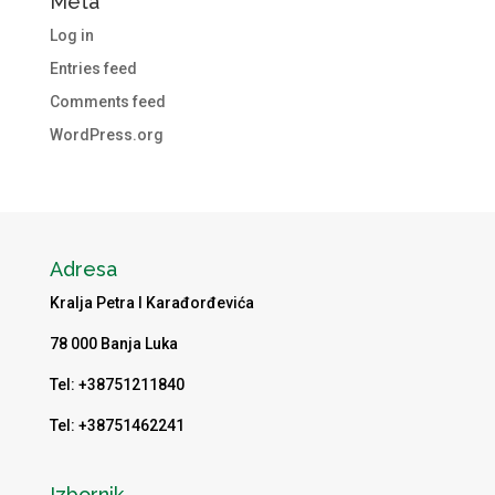
Meta
Log in
Entries feed
Comments feed
WordPress.org
Adresa
Kralja Petra I Karađorđevića
78 000 Banja Luka
Tel: +38751211840
Tel: +38751462241
Izbornik