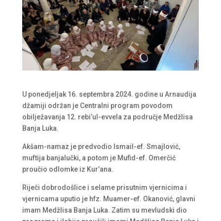
U ponedjeljak 16. septembra 2024. godine u Arnaudija
džamiji održan je Centralni program povodom
obilježavanja 12. rebi’ul-evvela za područje Medžlisa
Banja Luka.
Akšam-namaz je predvodio Ismail-ef. Smajlović,
muftija banjalučki, a potom je Mufid-ef. Omerčić
proučio odlomke iz Kur’ana.
Riječi dobrodošlice i selame prisutnim vjernicima i
vjernicama uputio je hfz. Muamer-ef. Okanović, glavni
imam Medžlisa Banja Luka. Zatim su mevludski dio