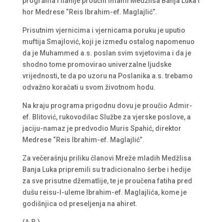
programa i ilahije proučili imami Medžlisa Banja Luka i
hor Medrese “Reis Ibrahim-ef. Maglajlić”.
Prisutnim vjernicima i vjernicama poruku je uputio
muftija Smajlović, koji je između ostalog napomenuo
da je Muhammed a.s. poslan svim svjetovima i da je
shodno tome promovirao univerzalne ljudske
vrijednosti, te da po uzoru na Poslanika a.s. trebamo
odvažno koračati u svom životnom hodu.
Na kraju programa prigodnu dovu je proučio Admir-
ef. Blitović, rukovodilac Službe za vjerske poslove, a
jaciju-namaz je predvodio Muris Spahić, direktor
Medrese “Reis Ibrahim-ef. Maglajlić”.
Za večerašnju priliku članovi Mreže mladih Medžlisa
Banja Luka pripremili su tradicionalno šerbe i hedije
za sve prisutne džematlije, te je proučena fatiha pred
dušu reisu-l-uleme Ibrahim-ef. Maglajlića, kome je
godišnjica od preseljenja na ahiret.
(A.B.)