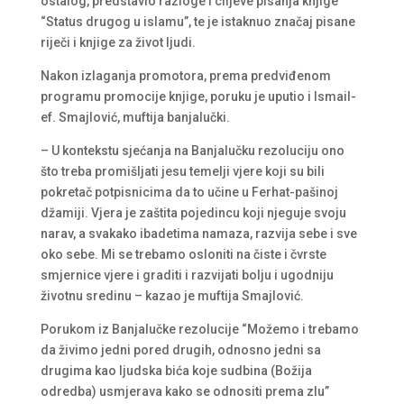
ostalog, predstavio razloge i ciljeve pisanja knjige
“Status drugog u islamu”, te je istaknuo značaj pisane
riječi i knjige za život ljudi.
Nakon izlaganja promotora, prema predviđenom
programu promocije knjige, poruku je uputio i Ismail-
ef. Smajlović, muftija banjalučki.
– U kontekstu sjećanja na Banjalučku rezoluciju ono
što treba promišljati jesu temelji vjere koji su bili
pokretač potpisnicima da to učine u Ferhat-pašinoj
džamiji. Vjera je zaštita pojedincu koji njeguje svoju
narav, a svakako ibadetima namaza, razvija sebe i sve
oko sebe. Mi se trebamo osloniti na čiste i čvrste
smjernice vjere i graditi i razvijati bolju i ugodniju
životnu sredinu – kazao je muftija Smajlović.
Porukom iz Banjalučke rezolucije “Možemo i trebamo
da živimo jedni pored drugih, odnosno jedni sa
drugima kao ljudska bića koje sudbina (Božija
odredba) usmjerava kako se odnositi prema zlu”