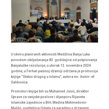
U okviru planiranih aktivnosti Medžlisa Banja Luka
povodom obilježavanja 83. godišnjice od potpisivanja
Banjalučke rezolucije, u utorak 12. novembra 2024.
godine, u Ferhat-pašinoj džamiji održana je promocija
knjige “Status drugog u Islamu”, autora mr. Asmir-ef.
Salihovića.
Promotori knjige bili su Muhamed Jusić, direktor
Uprave za vanjske poslove i dijasporu Rijaseta
Islamske zajednice u BiH, Medina Mehmedović-
Mulilić, voditeljica Odjela za saradnju s državnim