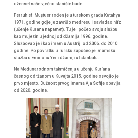
džennet naše vječno stanište bude.
Ferruh ef. Muştuer rođen je u turskom gradu Kutahya
1971. godine gdje je završio medresu i savladao hifz
(učenje Kurana napamet). Tu je i počeo svoju službu
kao mujezin u jednoj od džamija 1996. godine.
Službovao je i kao imam u Austriji od 2006. do 2010
godine. Po povratku u Tursku započeo je imamsku
službu u Eminönu Yeni džamiji u Istanbulu.
Na Međunarodnom takmičenju u učenju Kur’ana
časnog održanom u Kuvajtu 2015. godine osvojio je
prvo mjesto. Dužnost prvog imama Aja Sofije obavlja
od 2020. godine.