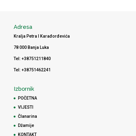
Adresa
Kralja Petra I Karađorđevića
78 000 Banja Luka
Tel: +38751211840
Tel: +38751462241
Izbornik
POČETNA
VIJESTI
Članarina
Džamije
KONTAKT