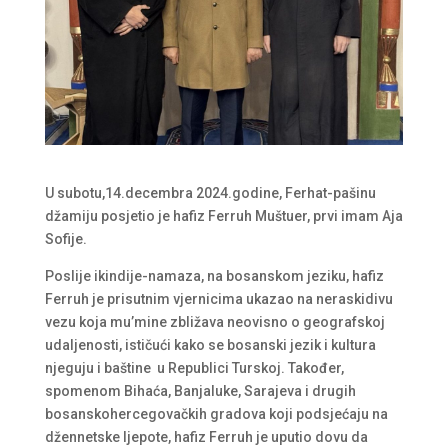
U subotu,14.decembra 2024.godine, Ferhat-pašinu
džamiju posjetio je hafiz Ferruh Muštuer, prvi imam Aja
Sofije.
Poslije ikindije-namaza, na bosanskom jeziku, hafiz
Ferruh je prisutnim vjernicima ukazao na neraskidivu
vezu koja mu’mine zbližava neovisno o geografskoj
udaljenosti, ističući kako se bosanski jezik i kultura
njeguju i baštine u Republici Turskoj. Također,
spomenom Bihaća, Banjaluke, Sarajeva i drugih
bosanskohercegovačkih gradova koji podsjećaju na
džennetske ljepote, hafiz Ferruh je uputio dovu da