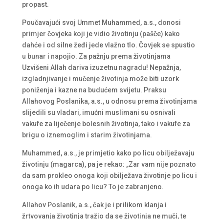
propast.
Poučavajući svoj Ummet Muhammed, a.s., donosi
primjer čovjeka koji je vidio životinju (pašče) kako
dahće i od silne žeđi jede vlažno tlo. Čovjek se spustio
u bunar i napojio. Za pažnju prema životinjama
Uzvišeni Allah dariva izuzetnu nagradu! Nepažnja,
izgladnjivanje i mučenje životinja može biti uzork
poniženja i kazne na budućem svijetu. Praksu
Allahovog Poslanika, a.s., u odnosu prema životinjama
slijedili su vladari, imućni muslimani su osnivali
vakufe za liječenje bolesnih životinja, tako i vakufe za
brigu o iznemoglim i starim životinjama.
Muhammed, a.s., je primjetio kako po licu obilježavaju
životinju (magarca), pa je rekao: „Zar vam nije poznato
da sam prokleo onoga koji obilježava životinje po licu i
onoga ko ih udara po licu? To je zabranjeno.
Allahov Poslanik, a.s., čak je i prilikom klanja i
žrtvovanja životinja tražio da se životinja ne muči, te