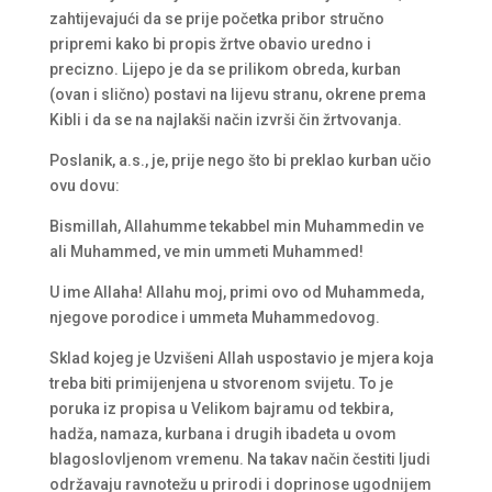
zahtijevajući da se prije početka pribor stručno
pripremi kako bi propis žrtve obavio uredno i
precizno. Lijepo je da se prilikom obreda, kurban
(ovan i slično) postavi na lijevu stranu, okrene prema
Kibli i da se na najlakši način izvrši čin žrtvovanja.
Poslanik, a.s., je, prije nego što bi preklao kurban učio
ovu dovu:
Bismillah, Allahumme tekabbel min Muhammedin ve
ali Muhammed, ve min ummeti Muhammed!
U ime Allaha! Allahu moj, primi ovo od Muhammeda,
njegove porodice i ummeta Muhammedovog.
Sklad kojeg je Uzvišeni Allah uspostavio je mjera koja
treba biti primijenjena u stvorenom svijetu. To je
poruka iz propisa u Velikom bajramu od tekbira,
hadža, namaza, kurbana i drugih ibadeta u ovom
blagoslovljenom vremenu. Na takav način čestiti ljudi
održavaju ravnotežu u prirodi i doprinose ugodnijem