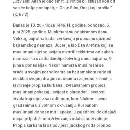
„Uzvišeni Allah je dao smrt i život da bi iskušao koji od
vas će bolje postupati; – On je Silni, Onaj koji prašta.“
(K, 67:2)
Danas je 10. zul-hidže 1446. H. godine, odnosno, 6.
juni 2025. godine. Muslimani su odabranom danu
Velikog bajrama kada izvršavaju propisanu dužnost
bajramskog namaza. Jučer je bio Dan Arefata koji su
muslimani cijelog svijeta otvorili tekbirima od sabah-
namaza i to sve do ikindije četvrtog dana bajrama, 9.
juna u ponedeljak. Nakon namaza muslimani se
vraćaju svojim porodicama sa bajramskom radosti
čestitati svojim dragim osobama i zajedno krenuti u
izvršenje propisa kurbana. Izvršavanjem propisa
muslimani pokazuju svijest o blagodati i svetosti
života koji dijele sa rodbinom, komšilukom i svim
građanima u životnom okruženju. Kurbanom
muslimani donose mir i spokoj u zajednicu dokidajući
ubijanje ljudi činom žrtvovanja odabrane životinje.
Propis kurbana kroz povijest ljudskog roda pronosi