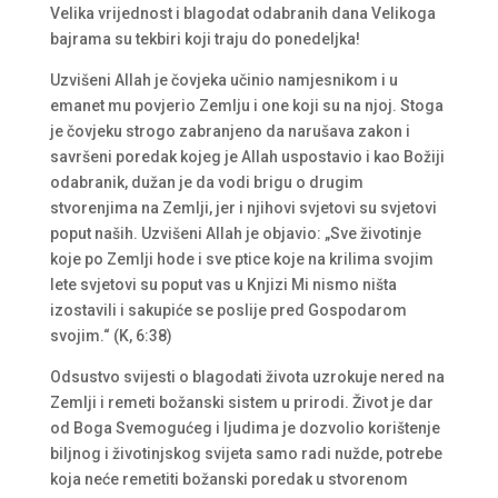
Velika vrijednost i blagodat odabranih dana Velikoga
bajrama su tekbiri koji traju do ponedeljka!
Uzvišeni Allah je čovjeka učinio namjesnikom i u
emanet mu povjerio Zemlju i one koji su na njoj. Stoga
je čovjeku strogo zabranjeno da narušava zakon i
savršeni poredak kojeg je Allah uspostavio i kao Božiji
odabranik, dužan je da vodi brigu o drugim
stvorenjima na Zemlji, jer i njihovi svjetovi su svjetovi
poput naših. Uzvišeni Allah je objavio: „Sve životinje
koje po Zemlji hode i sve ptice koje na krilima svojim
lete svjetovi su poput vas u Knjizi Mi nismo ništa
izostavili i sakupiće se poslije pred Gospodarom
svojim.“ (K, 6:38)
Odsustvo svijesti o blagodati života uzrokuje nered na
Zemlji i remeti božanski sistem u prirodi. Život je dar
od Boga Svemogućeg i ljudima je dozvolio korištenje
biljnog i životinjskog svijeta samo radi nužde, potrebe
koja neće remetiti božanski poredak u stvorenom