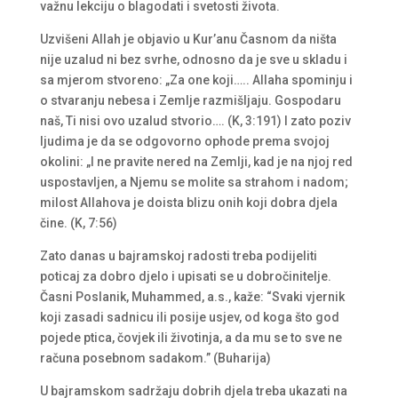
važnu lekciju o blagodati i svetosti života.
Uzvišeni Allah je objavio u Kur’anu Časnom da ništa
nije uzalud ni bez svrhe, odnosno da je sve u skladu i
sa mjerom stvoreno: „Za one koji….. Allaha spominju i
o stvaranju nebesa i Zemlje razmišljaju. Gospodaru
naš, Ti nisi ovo uzalud stvorio…. (K, 3:191) I zato poziv
ljudima je da se odgovorno ophode prema svojoj
okolini: „I ne pravite nered na Zemlji, kad je na njoj red
uspostavljen, a Njemu se molite sa strahom i nadom;
milost Allahova je doista blizu onih koji dobra djela
čine. (K, 7:56)
Zato danas u bajramskoj radosti treba podijeliti
poticaj za dobro djelo i upisati se u dobročinitelje.
Časni Poslanik, Muhammed, a.s., kaže: “Svaki vjernik
koji zasadi sadnicu ili posije usjev, od koga što god
pojede ptica, čovjek ili životinja, a da mu se to sve ne
računa posebnom sadakom.” (Buharija)
U bajramskom sadržaju dobrih djela treba ukazati na