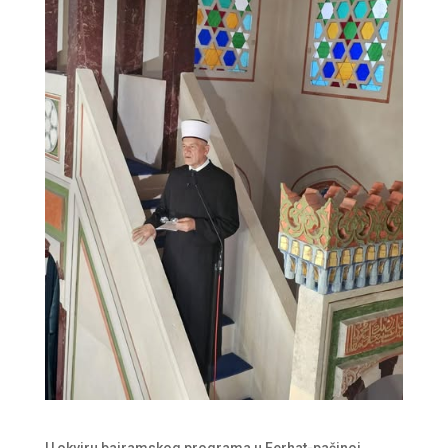
U
okviru bajramskog programa u Ferhat-pašinoj