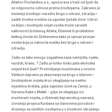
Allahov Poslanikov, a.s., upozorava u traži od ljudi da
se odgovorno odnose prema životinjama. Zabranio je
mučenje životinja i naredio brigu o ishrani, zdravlju i
zaštiti životne sredine za ugodan ljudski život. U brizi
za biljni i životinjski svijet osoba može zaraditi
naklonost Uzvišenog Allaha, Džennet ili prokletstvo
teškog života do Džehenema kako je opisan primjer
osobe koja je zatvorila mačku bez brige o ishrani i
zdravlju.
Zašto su tako mnogo zagađena naša zemljišta, rijeke,
vazduh, hrana..? Zašto je toliko nisko pala ekološka
svijest kod ljudi? Promišljanje muslimana u ovome
Velikom bajramu je ukazivanje na brigu o biljnom i
životinjskom svijetu kroz okupljanje na svetim
mjestima Arefata, gdje zapošeo život na Zemlji, u
Haremu Kabe u Mekki – gdje se okupljaju svi
muslimani svijeta, u džematu bajramskog namaza,
izvršenju propisa Kurbana sa članovima porodice i
druženju sa čestitim osobama u u životnom okruženju.