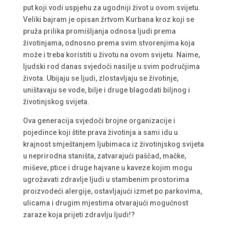
put koji vodi uspjehu za ugodniji život u ovom svijetu.
Veliki bajram je opisan žrtvom Kurbana kroz koji se
pruža prilika promišljanja odnosa ljudi prema
životinjama, odnosno prema svim stvorenjima koja
može i treba koristiti u životu na ovom svijetu. Naime,
ljudski rod danas svjedoči nasilje u svim područjima
života. Ubijaju se ljudi, zlostavljaju se životinje,
uništavaju se vode, bilje i druge blagodati biljnog i
životinjskog svijeta.
Ova generacija svjedoči brojne organizacije i
pojedince koji štite prava životinja a sami idu u
krajnost smještanjem ljubimaca iz životinjskog svijeta
u neprirodna staništa, zatvarajući paščad, mačke,
miševe, ptice i druge hajvane u kaveze kojim mogu
ugrožavati zdravlje ljudi u stambenim prostorima
proizvodeći alergije, ostavljajući izmet po parkovima,
ulicama i drugim mjestima otvarajući mogućnost
zaraze koja prijeti zdravlju ljudi!?