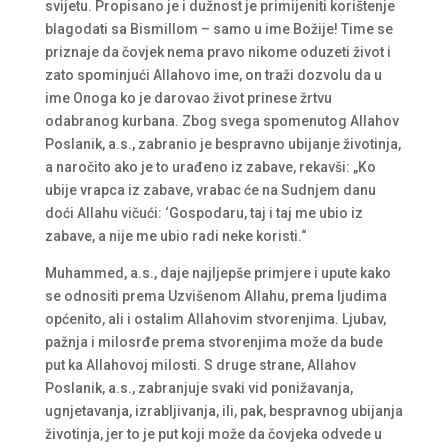
svijetu. Propisano je i dužnost je primijeniti korištenje
blagodati sa Bismillom – samo u ime Božije! Time se
priznaje da čovjek nema pravo nikome oduzeti život i
zato spominjući Allahovo ime, on traži dozvolu da u
ime Onoga ko je darovao život prinese žrtvu
odabranog kurbana. Zbog svega spomenutog Allahov
Poslanik, a.s., zabranio je bespravno ubijanje životinja,
a naročito ako je to urađeno iz zabave, rekavši: „Ko
ubije vrapca iz zabave, vrabac će na Sudnjem danu
doći Allahu vičući: ‘Gospodaru, taj i taj me ubio iz
zabave, a nije me ubio radi neke koristi.“
Muhammed, a.s., daje najljepše primjere i upute kako
se odnositi prema Uzvišenom Allahu, prema ljudima
općenito, ali i ostalim Allahovim stvorenjima. Ljubav,
pažnja i milosrđe prema stvorenjima može da bude
put ka Allahovoj milosti. S druge strane, Allahov
Poslanik, a.s., zabranjuje svaki vid ponižavanja,
ugnjetavanja, izrabljivanja, ili, pak, bespravnog ubijanja
životinja, jer to je put koji može da čovjeka odvede u