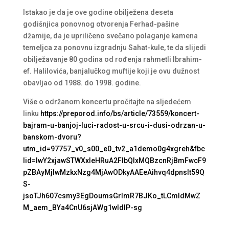
Istakao je da je ove godine obilježena deseta
godišnjica ponovnog otvorenja Ferhad-pašine
džamije, da je upriličeno svečano polaganje kamena
temeljca za ponovnu izgradnju Sahat-kule, te da slijedi
obilježavanje 80 godina od rođenja rahmetli Ibrahim-
ef. Halilovića, banjalučkog muftije koji je ovu dužnost
obavljao od 1988. do 1998. godine.
Više o održanom koncertu pročitajte na sljedećem
linku
https://preporod.info/bs/article/73559/koncert-
bajram-u-banjoj-luci-radost-u-srcu-i-dusi-odrzan-u-
banskom-dvoru?
utm_id=97757_v0_s00_e0_tv2_a1demo0g4xgreh&fbc
lid=IwY2xjawSTWXxleHRuA2FlbQIxMQBzcnRjBmFwcF9
pZBAyMjIwMzkxNzg4MjAwODkyAAEeAihvq4dpnslt59Q
S-
jsoTJh607csmy3EgDoumsGrlmR7BJKo_tLCmIdMwZ
M_aem_BYa4CnU6sjAWg1wIdlP-sg