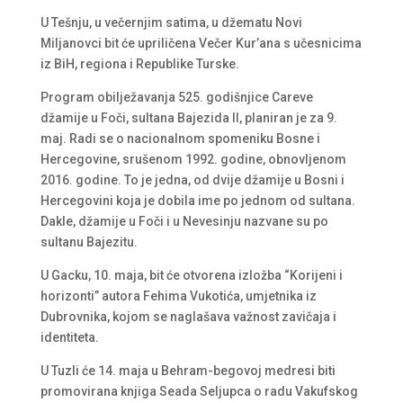
U Tešnju, u večernjim satima, u džematu Novi
Miljanovci bit će upriličena Večer Kur’ana s učesnicima
iz BiH, regiona i Republike Turske.
Program obilježavanja 525. godišnjice Careve
džamije u Foči, sultana Bajezida II, planiran je za 9.
maj. Radi se o nacionalnom spomeniku Bosne i
Hercegovine, srušenom 1992. godine, obnovljenom
2016. godine. To je jedna, od dvije džamije u Bosni i
Hercegovini koja je dobila ime po jednom od sultana.
Dakle, džamije u Foči i u Nevesinju nazvane su po
sultanu Bajezitu.
U Gacku, 10. maja, bit će otvorena izložba “Korijeni i
horizonti” autora Fehima Vukotića, umjetnika iz
Dubrovnika, kojom se naglašava važnost zavičaja i
identiteta.
U Tuzli će 14. maja u Behram-begovoj medresi biti
promovirana knjiga Seada Seljupca o radu Vakufskog