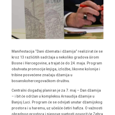
Manifestacija “Dani džemata i džamija” realizirat će se
kroz 13 različitih sadržaja u nekoliko gradova širom
Bosne i Hercegovine, a trajat će do 24. maja. Program
obuhvata promocije knjiga, izložbe, likovne kolonije i
tribine posvećene značaju džamija u
bosanskohercegovačkom društvu.
Centralni događaj planiran je za 7. maj – Dan džamija
– i bit će održan u kompleksu Arnaudija džamije u
Banjoj Luci. Program će se odvijati unutar džamijskog
prostora i u haremu, uz učešće četiri hafiza. O važnosti
obrednog prostora i njegove svetosti govorit će Zehra