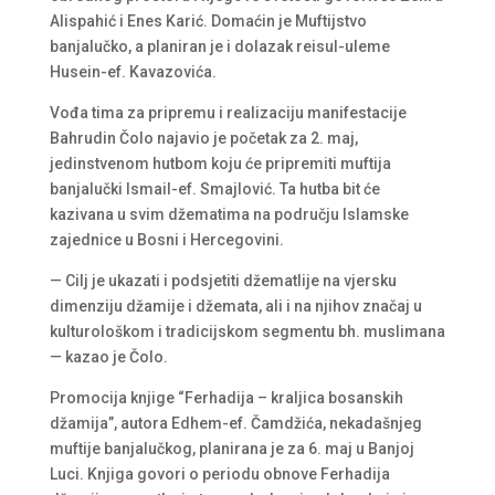
Alispahić i Enes Karić. Domaćin je Muftijstvo
banjalučko, a planiran je i dolazak reisul-uleme
Husein-ef. Kavazovića.
Vođa tima za pripremu i realizaciju manifestacije
Bahrudin Čolo najavio je početak za 2. maj,
jedinstvenom hutbom koju će pripremiti muftija
banjalučki Ismail-ef. Smajlović. Ta hutba bit će
kazivana u svim džematima na području Islamske
zajednice u Bosni i Hercegovini.
— Cilj je ukazati i podsjetiti džematlije na vjersku
dimenziju džamije i džemata, ali i na njihov značaj u
kulturološkom i tradicijskom segmentu bh. muslimana
— kazao je Čolo.
Promocija knjige “Ferhadija – kraljica bosanskih
džamija”, autora Edhem-ef. Čamdžića, nekadašnjeg
muftije banjalučkog, planirana je za 6. maj u Banjoj
Luci. Knjiga govori o periodu obnove Ferhadija