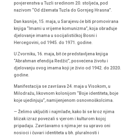
povjerenstva u Tuzli sredinom 20. stoljeća, pod
nazivom “Od džemata Tuzla do Gornjeg Hrasna”.
Dan kasnije, 15. maja, u Sarajevu će biti promovirana
knjiga “Imami u vrijeme komunizma”, koja obrađuje
djelovanje imama u socijalističkoj Bosni i
Hercegovini, od 1945. do 1971. godine.
U Zvorniku, 16. maja, bit će predstavljena knjiga
“Abrahman efendija Redžić”, posvećena životu i
djelovanju ovog imama koji je živio od 1942. do 2020.
godine.
Manifestacija se završava 24. maja u Visokom, u
Milodražu, likovnom kolonijom “Boje identiteta, boje
koje ujedinjuju”, namijenjenom osnovnoškolcima.
— Želimo uključiti i najmlađe, kako bi se kroz njima
blizak izraz povezali s vjerom i kulturom kojoj
pripadaju. Završavamo s njima jer su upravo oni
nosioci i čuvari identiteta u bh. pluralnosti i