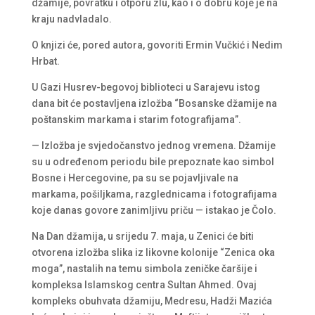
džamije, povratku i otporu zlu, kao i o dobru koje je na
kraju nadvladalo.
O knjizi će, pored autora, govoriti Ermin Vučkić i Nedim
Hrbat.
U Gazi Husrev-begovoj biblioteci u Sarajevu istog
dana bit će postavljena izložba “Bosanske džamije na
poštanskim markama i starim fotografijama”.
— Izložba je svjedočanstvo jednog vremena. Džamije
su u određenom periodu bile prepoznate kao simbol
Bosne i Hercegovine, pa su se pojavljivale na
markama, pošiljkama, razglednicama i fotografijama
koje danas govore zanimljivu priču — istakao je Čolo.
Na Dan džamija, u srijedu 7. maja, u Zenici će biti
otvorena izložba slika iz likovne kolonije “Zenica oka
moga”, nastalih na temu simbola zeničke čaršije i
kompleksa Islamskog centra Sultan Ahmed. Ovaj
kompleks obuhvata džamiju, Medresu, Hadži Mazića