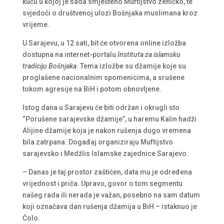
kuću u kojoj je sada smješteno Muftijstvo zeničko, te
svjedoči o društvenoj ulozi Bošnjaka muslimana kroz
vrijeme.
U Sarajevu, u 12 sati, bit će otvorena online izložba
dostupna na internet-portalu
Instituta za islamsku
tradiciju Bošnjaka
. Tema izložbe su džamije koje su
proglašene nacionalnim spomenicima, a srušene
tokom agresije na BiH i potom obnovljene.
Istog dana u Sarajevu će biti održan i okrugli sto
“Porušene sarajevske džamije”, u haremu Kalin hadži
Alijine džamije koja je nakon rušenja dugo vremena
bila zatrpana. Događaj organiziraju Muftijstvo
sarajevsko i Medžlis Islamske zajednice Sarajevo.
– Danas je taj prostor zaštićen, data mu je određena
vrijednost i priča. Upravo, govor o tom segmentu
našeg rada ili nerada je važan, posebno na sam datum
koji označava dan rušenja džamija u BiH – istaknuo je
Čolo.