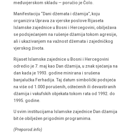
međuvjerskom skladu — poručio je Čolo.
Manifestaciju “Dani džemata i džamija”, koju
organizira Uprava za vjerske poslove Rijaseta
Islamske zajednice u Bosni i Hercegovini, obilježava
se podsjećanjem na rušenje džamija tokom agresije,
ali i ukazivanjem na važnost džemata i zajedničkog
vjerskog života.
Rijaset Islamske zajednice u Bosni i Hercegovini
odredio je 7. maj kao Dan džamija, u znak sjećanja na
dan kada je 1993. godine minirana i srušena
banjalučka Ferhadija. Taj datum simbolički podsjeća
na više od 1.000 porušenih, oštećenih ili devastiranih
džamija i vakufskih objekata tokom rata od 1992. do
1995. godine.
U svim institucijama Islamske zajednice Dan džamija
bit će obilježen prigodnim programima.
(Preporod.info)