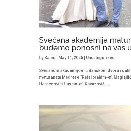
Svečana akademija matur
budemo ponosni na vas u s
by
Sanid
|
May 11, 2025
|
Uncategorized
Svečanom akademijom u Banskom dvoru i defile
maturanata Medrese “Reis Ibrahim-ef. Maglajlić
Hercegovini Husein-ef. Kavazović,...