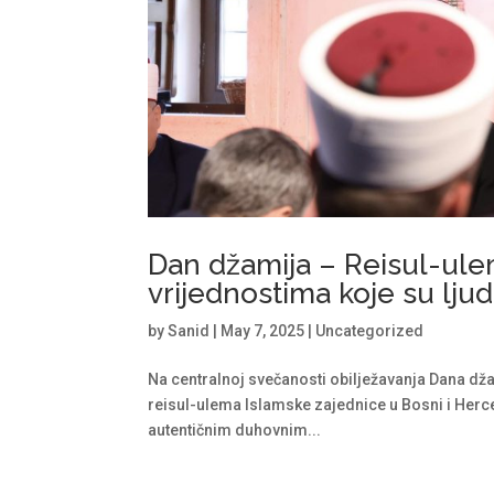
Dan džamija – Reisul-ul
vrijednostima koje su lj
by
Sanid
|
May 7, 2025
|
Uncategorized
Na centralnoj svečanosti obilježavanja Dana dža
reisul-ulema Islamske zajednice u Bosni i Herce
autentičnim duhovnim...