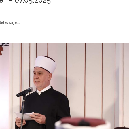
a” – 07.05.2025
levizije...