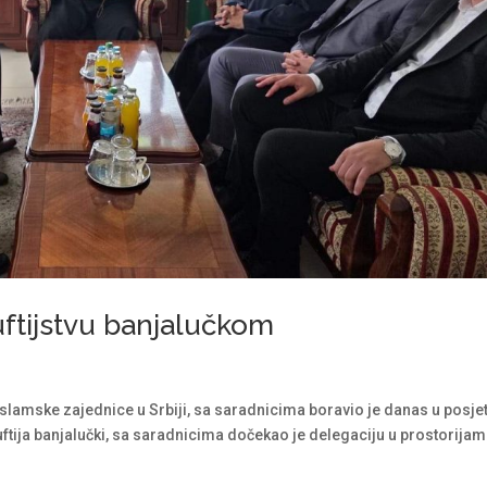
uftijstvu banjalučkom
Islamske zajednice u Srbiji, sa saradnicima boravio je danas u posjet
uftija banjalučki, sa saradnicima dočekao je delegaciju u prostorija