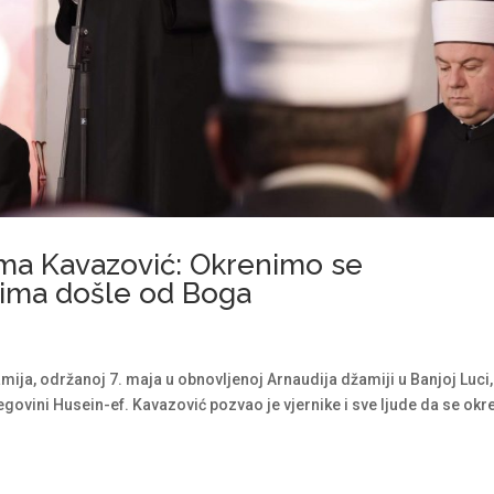
ema Kavazović: Okrenimo se
udima došle od Boga
mija, održanoj 7. maja u obnovljenoj Arnaudija džamiji u Banjoj Luci,
govini Husein-ef. Kavazović pozvao je vjernike i sve ljude da se okr