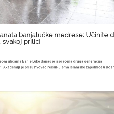
anata banjalučke medrese: Učinite 
vakoj prilici
om ulicama Banje Luke danas je ispraćena druga generacija
”. Akademiji je prisustvovao reisul-ulema Islamske zajednice u Bosn