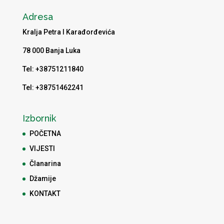
Adresa
Kralja Petra I Karađorđevića
78 000 Banja Luka
Tel: +38751211840
Tel: +38751462241
Izbornik
POČETNA
VIJESTI
Članarina
Džamije
KONTAKT