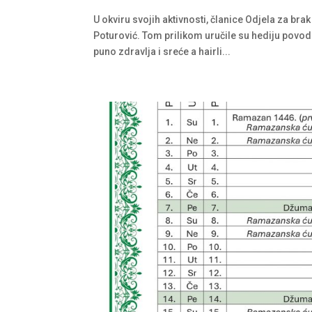
U okviru svojih aktivnosti, članice Odjela za br
Poturović. Tom prilikom uručile su hediju povo
puno zdravlja i sreće a hairli...