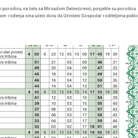
ak i porodicu, na čelu sa Mirsadom Delnezirević, posjetile su porodicu
dom rođenja sina učeći dovu da Uzvišeni Gospodar roditeljima poklo