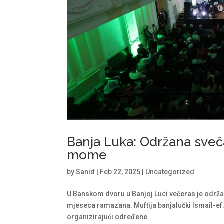
Banja Luka: Održana sve
mome
by
Sanid
|
Feb 22, 2025
|
Uncategorized
U Banskom dvoru u Banjoj Luci večeras je odr
mjeseca ramazana. Muftija banjalučki Ismail-ef.
organizirajući određene...