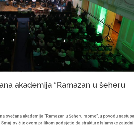
čana akademija “Ramazan u šeheru
žana svečana akademija “Ramazan u Šeheru mome”, u povodu nastup
 Smajlović je ovom prilikom podsjetio da strukture Islamske zajedni